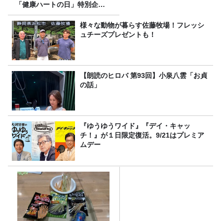
「健康ハートの日」特別企画
を8/10（月）に放送
様々な動物が暮らす佐藤牧場！フレッシ
ュチーズプレゼントも！
【朗読のヒロバ 第93回】小泉八雲「お貞
の話」
『ゆうゆうワイド』『デイ・キャッ
チ！』が１日限定復活。9/21はプレミア
ムデー