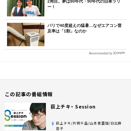
2周目。夢は80年代・90年代の旧車ラリ
ー！
パリで40度超えの猛暑…なぜエアコン普
及率は「1割」なのか
Recommended by
この記事の番組情報
荻上チキ・ Session
荻上チキ/片桐千晶/山本恵里伽/日比麻
音子