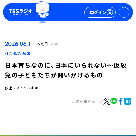
ログイン
マイページ
2026.06.11
木曜日
20:47
新規会員登録
ログイン
社会・政治・経済
日本育ちなのに、日本にいられない～仮放
免の子どもたちが問いかけるもの
荻上チキ・ Session
この記事をシェア
今日の番組表
週間番組表
トピックス
TBS Podcast