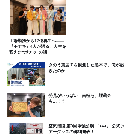
工場勤務から17億再生へ——
『モナキ』4人が語る、人生を
変えた“ポチッ”の話
きのう震度７を観測した熊本で、何が起
きたのか
発見がいっぱい！南極も、埋蔵金
も…！？
空気階段 第9回単独公演 『●●●』 公式ツ
アーグッズの詳細発表！