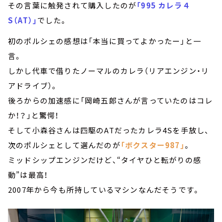
その言葉に触発されて購入したのが
「995 カレラ４
S（AT）」
でした。
初のポルシェの感想は「本当に買ってよかったー」と一
言。
しかし代車で借りたノーマルのカレラ（リアエンジン・リ
アドライブ）。
後ろからの加速感に「岡崎五郎さんが言っていたのはコレ
か！？」と驚愕！
そして小森谷さんは四駆のATだったカレラ4Sを手放し、
次のポルシェとして選んだのが
「ボクスター987」
。
ミッドシップエンジンだけど、“タイヤひと転がりの感
動”は最高！
2007年から今も所持しているマシンなんだそうです。