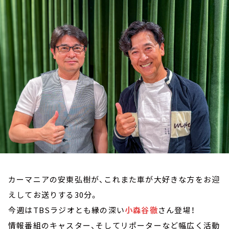
お知らせ
イベント・グッズ
YouTube
会社情報
カーマニアの安東弘樹が、これまた車が大好きな方をお迎
えしてお送りする30分。
今週はTBSラジオとも縁の深い
小森谷徹
さん登場！
情報番組のキャスター、そしてリポーターなど幅広く活動