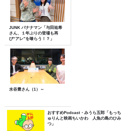
JUNK バナナマン「与田祐希
さん、１年ぶりの登場も再
び“アレ”を喰らう！？」
水谷豊さん（1）～
おすすめPodcast・みうら五郎「もっち
ゅりんと映画ちいかわ 人魚の島のひみ
つ」