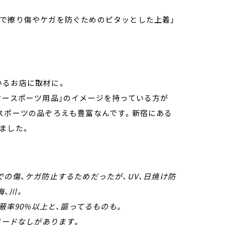
ツで擦り傷やケガを防ぐためのピタッとした上着」
いるお店に取材に。
タースポーツ用品」のイメージを持っている方が
スポーツの品ぞろえも豊富なんです。新宿にある
ました。
での傷、ケガ防止するためだったが、UV、日焼け防
、川。
蔽率90%以上と、謳ってるものも。
フードなしがあります。