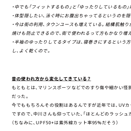
・中でも「フィットするもの」と「ゆったりしているもの」
・体型隠したい、泳ぐ時にお腹出ちゃってるというのを隠
・今は街の利用、タウンユースも増えている。結構肌触り
焼けも防止できるので、街で使われるって方もかなり増
・半袖のゆったりしてるタイプは、寝巻きにするという方
し、よく乾くので。
昔の使われ方から変化してきている？
もともとは、マリンスポーツなどでのすり傷や細かい怪
だった。
今でももちろんその役割はあるんですが近年では、UVカ
ですので、中川さんも仰っていた、「ほとんどのラッシュ
（ちなみに、UPF50+は紫外線カット率95%だそう）