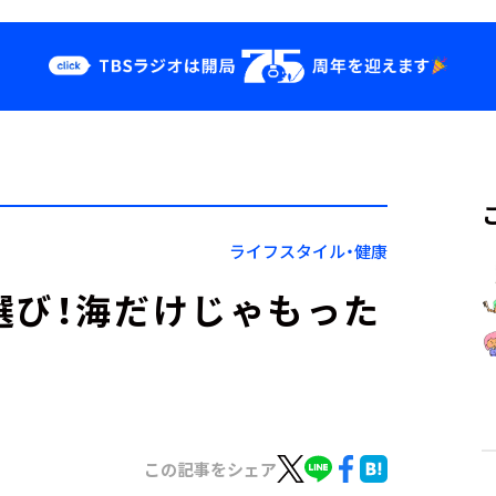
クス
イベント・グッ
ズ
st
YouTube
せ
会社情報
ライフスタイル・健康
選び！海だけじゃもった
？
この記事をシェア