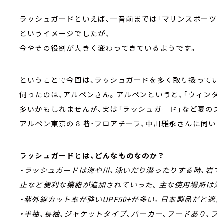
ラッシュガードといえば、一昔前までは「マリンスポー
というイメージでしたが、
今やその役割が大きく変わってきているようです。
ということで今回は、ラッシュガードを多く取り扱って
伺ったのは、アルペンさん。アルペンというと、「ウィン
多いかもしれませんが、実は「ラッシュガード」など夏の
アルペン東京の８階・フロアチーフ、中川雅永さんに伺い
ラッシュガードとは、どんなものなのか？
・ラッシュガードは海や川、泳いだり潜ったりする時、岩
止など便利な機能が追加されていった。主な使用場所は海
・紫外線カット率が強いUPF50+が多い。日本製品だと遮
・半袖、長袖、ジャケットタイプ、パーカー、フードあり、