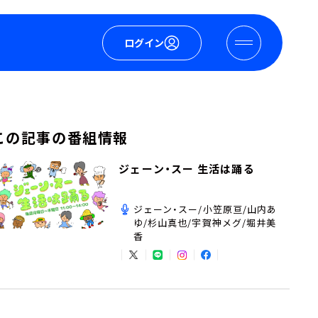
ログイン
この記事の番組情報
ジェーン・スー 生活は踊る
ジェーン・スー/小笠原亘/山内あ
ゆ/杉山真也/宇賀神メグ/堀井美
香