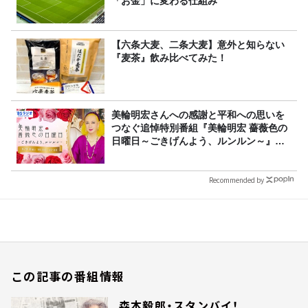
「お金」に変わる仕組み
【六条大麦、二条大麦】意外と知らない
『麦茶』飲み比べてみた！
美輪明宏さんへの感謝と平和への思いを
つなぐ追悼特別番組『美輪明宏 薔薇色の
日曜日～ごきげんよう、ルンルン～』
8/9（日）16時放送
Recommended by
この記事の番組情報
森本毅郎・スタンバイ！