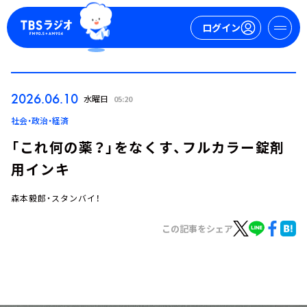
ログイン
マイページ
2026.06.10
水曜日
05:20
新規会員登録
ログイン
社会・政治・経済
「これ何の薬？」をなくす、フルカラー錠剤
用インキ
森本毅郎・スタンバイ！
この記事をシェア
今日の番組表
週間番組表
トピックス
TBS Podcast