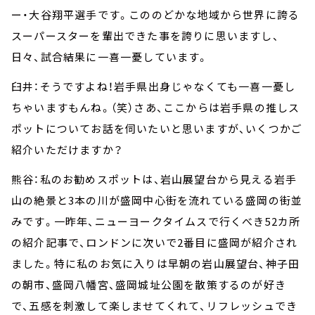
ー・大谷翔平選手です。こののどかな地域から世界に誇る
スーパースターを輩出できた事を誇りに思いますし、
日々、試合結果に一喜一憂しています。
臼井：そうですよね！岩手県出身じゃなくても一喜一憂し
ちゃいますもんね。（笑）さあ、ここからは岩手県の推しス
ポットについてお話を伺いたいと思いますが、いくつかご
紹介いただけますか？
熊谷：私のお勧めスポットは、岩山展望台から見える岩手
山の絶景と3本の川が盛岡中心街を流れている盛岡の街並
みです。一昨年、ニューヨークタイムスで行くべき52カ所
の紹介記事で、ロンドンに次いで2番目に盛岡が紹介され
ました。特に私のお気に入りは早朝の岩山展望台、神子田
の朝市、盛岡八幡宮、盛岡城址公園を散策するのが好き
で、五感を刺激して楽しませてくれて、リフレッシュでき