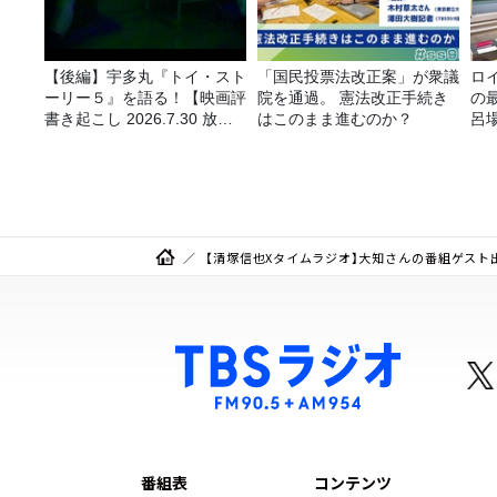
【後編】宇多丸『トイ・スト
「国民投票法改正案」が衆議
ロ
ーリー５』を語る！【映画評
院を通過。 憲法改正手続き
の
書き起こし 2026.7.30 放
はこのまま進むのか？
呂
送】
か
【清塚信也Xタイムラジオ】大知さんの番組ゲスト
番組表
コンテンツ