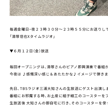
毎週金曜日・夜２３時３０分～２３時５５分にお送りし
「清塚信也Xタイムラジオ」
▼６月１２日（金）放送
毎回オープニングは、清塚さんのピアノ即興演奏で番組が
今夜は ♪感慨深い感じ＆あたたかな♪イメージで弾き
先日、TBSラジオ三浦大知さんの生放送にゲスト出演し
番組にお邪魔する時、お土産に組子細工のコースターを
生放送後 大知さんの御自宅に行き、そのコースターを使