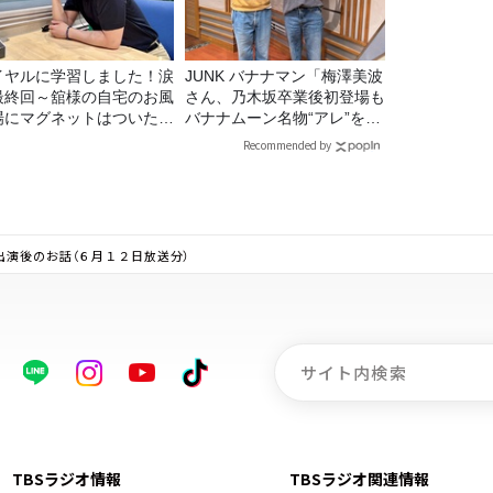
イヤルに学習しました！涙
JUNK バナナマン「梅澤美波
最終回～舘様の自宅のお風
さん、乃木坂卒業後初登場も
場にマグネットはついたの
バナナムーン名物“アレ”を喰
？
らう」
Recommended by
出演後のお話（６月１２日放送分）
TBSラジオ情報
TBSラジオ関連情報