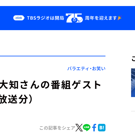
クス
イベント・グッ
ズ
st
YouTube
せ
会社情報
バラエティ・お笑い
】大知さんの番組ゲスト
放送分）
この記事をシェア