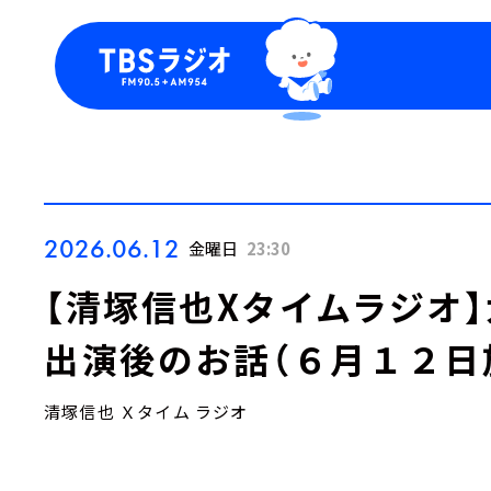
今日の番組表
トピッ
週間番組表
TBS
Podca
お知ら
2026.06.12
金曜日
23:30
【清塚信也Xタイムラジオ
出演後のお話（６月１２日
清塚信也 Ｘタイム ラジオ