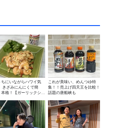
うちにいながらハワイ気
これが美味い、めんつゆ特
！ きざみにんにくで簡
集！！売上げ四天王を比較！
！本格！【ガーリックシュ
話題の唐船峡も
ンプ】 桃屋のかんたんレ
ピ