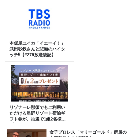
本仮屋ユイカ「イエーイ！」
武田砂鉄さんと悲願のハイタ
ッチ⁉【#279放送後記】
リゾナーレ那須でもご利用い
ただける星野リゾート宿泊ギ
フト券が、抽選で1組2名様に
プレゼント！
女子プロレス「マリーゴールド」所属の