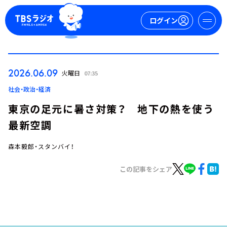
ログイン
マイページ
2026.06.09
火曜日
07:35
新規会員登録
ログイン
社会・政治・経済
東京の足元に暑さ対策？ 地下の熱を使う
最新空調
森本毅郎・スタンバイ！
この記事をシェア
今日の番組表
週間番組表
トピックス
TBS Podcast