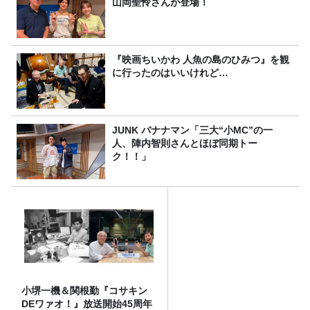
山岡聖怜さんが登場！
『映画ちいかわ 人魚の島のひみつ』を観
に行ったのはいいけれど…
JUNK バナナマン「三大“小MC”の一
人、陣内智則さんとほぼ同期トー
ク！！」
小堺一機＆関根勤『コサキン
DEワァオ！』放送開始45周年