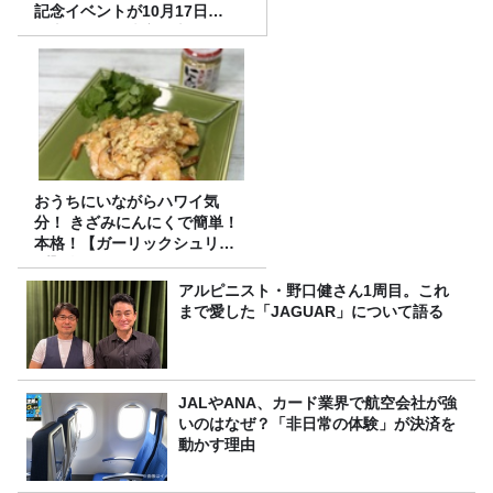
記念イベントが10月17日
（土）に開催決定！本日より
FC先行受付スタート！
おうちにいながらハワイ気
分！ きざみにんにくで簡単！
本格！【ガーリックシュリン
プ】 桃屋のかんたんレシピ
アルピニスト・野口健さん1周目。これ
まで愛した「JAGUAR」について語る
JALやANA、カード業界で航空会社が強
いのはなぜ？「非日常の体験」が決済を
動かす理由