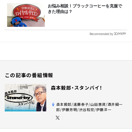
お悩み相談！ブラックコーヒーを克服で
きた理由は？
Recommended by
この記事の番組情報
森本毅郎・スタンバイ！
森本毅郎/遠藤泰子/山田惠資/酒井綱一
郎/伊藤芳明/渋谷和宏/伊藤洋一