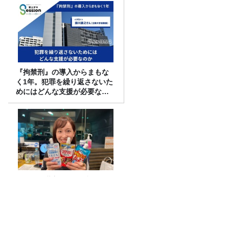
『拘禁刑』の導入からまもな
く1年。犯罪を繰り返さないた
めにはどんな支援が必要なの
か
猛暑の救世主は“飲む氷”！今
注目のアイススラリー5種飲み
比べ
リポーターは本仮屋ユイカ！ジェーン・