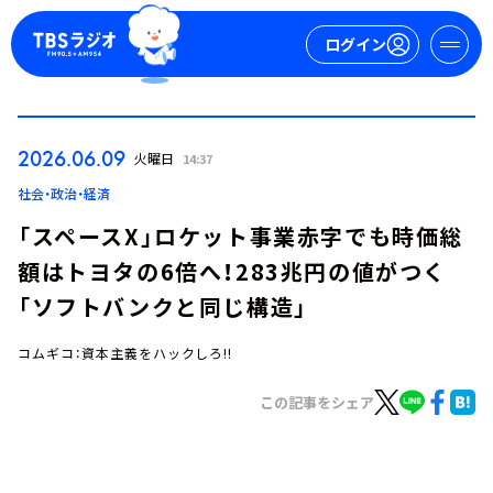
ログイン
マイページ
2026.06.09
火曜日
14:37
新規会員登録
ログイン
社会・政治・経済
「スペースX」ロケット事業赤字でも時価総
額はトヨタの6倍へ！283兆円の値がつく
「ソフトバンクと同じ構造」
コムギコ：資本主義をハックしろ!!
今日の番組表
この記事をシェア
週間番組表
トピックス
TBS Podcast