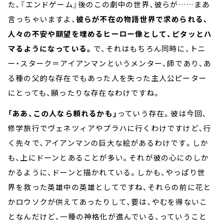
た、『エンドゲーム』後のこの劇中の世界、彼らが……まあ
言っちゃいますよ、
彼らが不在の物語世界で求められる、
人々の不安や願望を埋めるヒーロー像として、ピタッとハ
マるようになっている。
で、それはもちろん同時に、トニ
ー・スターク＝アイアンマンというメンター、師であり、あ
る種の父的な存在でもあった人を失った主人公ピーター
にとっても、願ったりな存在なわけですね。
「ああ、この人なら頼れるかも」
っていう存在。彼は今回、
修学旅行でヴェネツィアやプラハに行くわけですけど、行
く先々で、アイアンマンの巨大な絵があるわけです。しか
も、上にドーンとあることが多い。それが彼の心にのしか
かるように、ドーンと描かれている。しかも、やっぱり世
界を救った英雄中の英雄としてですね、それらの前に花と
かロウソクが供えてあったりして、要は、やむを得ないこ
となんだけど、一種の神格化が進んでいる、っていうこと