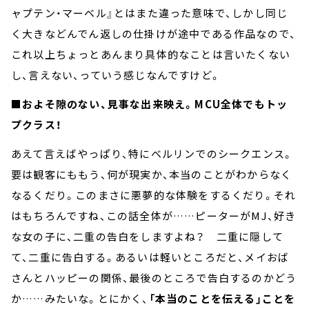
ャプテン・マーベル』とはまた違った意味で、しかし同じ
く大きなどんでん返しの仕掛けが途中である作品なので、
これ以上ちょっとあんまり具体的なことは言いたくない
し、言えない、っていう感じなんですけど。
■およそ隙のない、見事な出来映え。MCU全体でもトッ
プクラス！
あえて言えばやっぱり、特にベルリンでのシークエンス。
要は観客にももう、何が現実か、本当のことがわからなく
なるくだり。このまさに悪夢的な体験をするくだり。それ
はもちろんですね、この話全体が……ピーターがMJ、好き
な女の子に、二重の告白をしますよね？ 二重に隠して
て、二重に告白する。あるいは軽いところだと、メイおば
さんとハッピーの関係、最後のところで告白するのかどう
か……みたいな。とにかく、
「本当のことを伝える」ことを