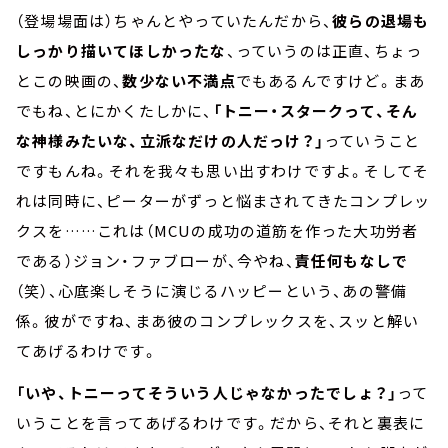
（登場場面は）ちゃんとやっていたんだから、
彼らの退場も
しっかり描いてほしかったな
、っていうのは正直、ちょっ
とこの映画の、
数少ない不満点
でもあるんですけど。まあ
でもね、とにかくたしかに、
「トニー・スタークって、そん
な神様みたいな、立派なだけの人だっけ？」
っていうこと
ですもんね。それを我々も思い出すわけですよ。そしてそ
れは同時に、ピーターがずっと悩まされてきたコンプレッ
クスを……これは（MCUの成功の道筋を作った大功労者
である）ジョン・ファブローが、今やね、
責任何もなしで
（笑）、心底楽しそうに演じるハッピーという、あの警備
係。彼がですね、まあ彼のコンプレックスを、スッと解い
てあげるわけです。
「いや、トニーってそういう人じゃなかったでしょ？」
って
いうことを言ってあげるわけです。だから、それと裏表に