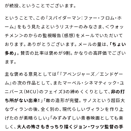
が続投、ということでございます。
ということで、この『スパイダーマン：ファー・フロム・ホ
ーム』をもう見たよというリスナーのみなさま、＜ウォッ
チメン＞のからの監視報告（感想）をメールでいただいて
おります。ありがとうございます。メールの量は、
「ちょい
多め」
。賛否の比率は褒めが9割。かなりの高評価でござい
ます。
主な褒める意見としては「『アベンジャーズ／エンドゲー
ム』の次の作品として、またマーベル・シネマティック・ユ
ニバース（MCU）のフェイズ3の締めくくりとして、
非の打
ち所がない出来！
」「敵の造形が完璧。サノスという超巨大
なヴィランの後、全く別の、現代らしいヴィランを作り上
げたのが素晴らしい」「みずみずしい青春映画としても楽
しく、
大人の怖さもきっちり描くジョン・ワッツ監督の手