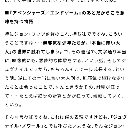
は、全く等価である、というね。そういう主人公の話。
■『アベンジャーズ／エンドゲーム』のあとだからこそ意
味を持つ物語
特にジョン・ワッツ監督のこれ、持ち味でですね、こうい
うことですね……
無邪気な少年たちが、「本当に怖い大
人」の世界に触れてしまう。
で、その過程で、文字通り本当
に、映像的にも、悪夢的な体験をする、という話。そしてジ
ュヴナイルですから、もちろんそこで一歩成長する、とい
う話。逆にその本当に怖い大人側は、無邪気で純粋な少年
たちと出会ったことで、なんと言うかその、計算が狂っ
て……たとえば犯罪の計算とかが狂って、破滅していく、
という。
そんな言わばですね、これは僕の表現ですけども、
「ジュヴ
ナイル・ノワール」
とでも呼びたいような、そんなジョン・