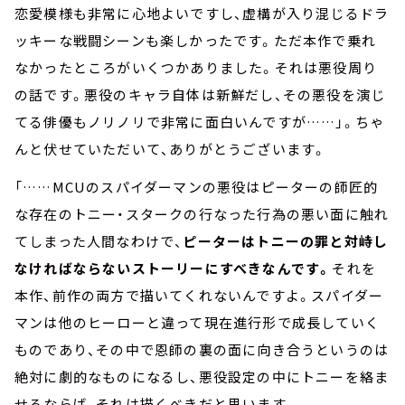
恋愛模様も非常に心地よいですし、虚構が入り混じるドラ
ッキーな戦闘シーンも楽しかったです。ただ本作で乗れ
なかったところがいくつかありました。それは悪役周り
の話です。悪役のキャラ自体は新鮮だし、その悪役を演じ
てる俳優もノリノリで非常に面白いんですが……」。ちゃ
んと伏せていただいて、ありがとうございます。
「……MCUのスパイダーマンの悪役はピーターの師匠的
な存在のトニー・スタークの行なった行為の悪い面に触れ
てしまった人間なわけで、
ピーターはトニーの罪と対峙し
なければならないストーリーにすべきなんです。
それを
本作、前作の両方で描いてくれないんですよ。スパイダー
マンは他のヒーローと違って現在進行形で成長していく
ものであり、その中で恩師の裏の面に向き合うというのは
絶対に劇的なものになるし、悪役設定の中にトニーを絡ま
せるならば、それは描くべきだと思います。