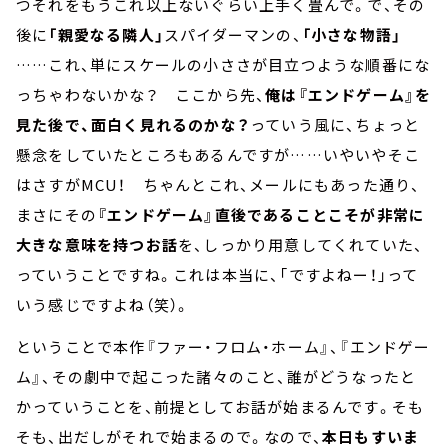
つそれをもうこれ以上ないぐらい上手く畳んで。で、その
後に
「親愛なる隣人」
スパイダーマンの、
「小さな物語」
……これ、単にスケールの小ささが目立つような順番にな
っちゃわないかな？ ここから先、
俺は『エンドゲーム』を
見た後で、面白く見れるのかな？
っていう風に、ちょっと
懸念をしていたところもあるんですが……いやいやそこ
はさすがMCU！ ちゃんとこれ、メールにもあった通り、
まさにその
『エンドゲーム』直後であることこそが非常に
大きな意味を持つお話
を、しっかり用意してくれていた、
っていうことですね。これは本当に、「ですよねー！」って
いう感じですよね（笑）。
ということで本作『ファー・フロム・ホーム』、『エンドゲー
ム』、その劇中で起こった諸々のこと、誰がどうなったと
かっていうことを、前提としてお話が始まるんです。そも
そも、出だしがそれで始まるので。なので、
本日もすいま