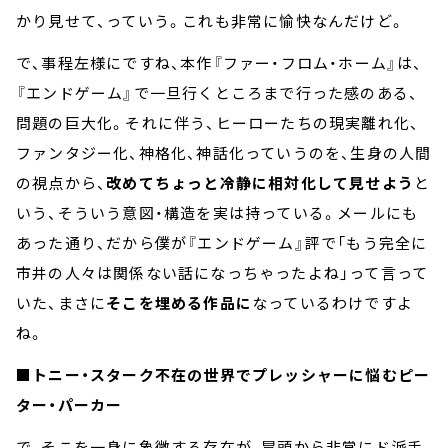
かり見せて、っていう。これも非常に愉快なんだけど。
で、事程左様にですね、本作『ファー・フロム・ホーム』は、
『エンドゲーム』で一旦行くところまで行った感のある、
問題の巨大化。それに伴う、ヒーローたちの現実離れ化、
ファンタジー化、神格化、神話化っていうのを、生身の人間
の視点から、
改めてちょっと冷静に相対化して見せよう
と
いう、そういう意図・構造を実は持っている。メールにも
あった通り、だから僕が『エンドゲーム』評で「もう完全に
市井の人々は関係ない話になっちゃったよね」って言って
いた、まさに
そこを埋める作品に
なっているわけですよ
ね。
■トニー・スターク不在の世界でプレッシャーに悩むピー
ター・パーカー
で、そこを一身に象徴する存在が、冒頭から非常にド派手