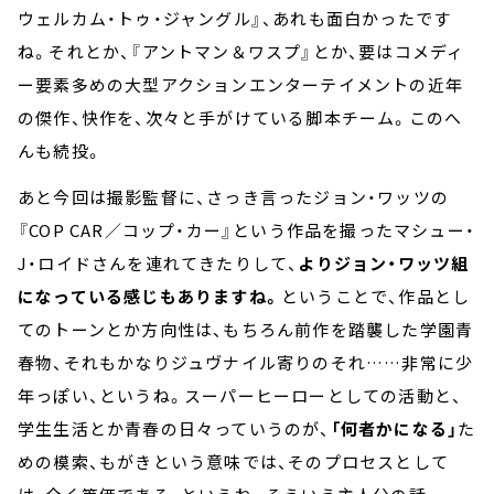
ウェルカム・トゥ・ジャングル』、あれも面白かったです
ね。それとか、『アントマン＆ワスプ』とか、要はコメディ
ー要素多めの大型アクションエンターテイメントの近年
の傑作、快作を、次々と手がけている脚本チーム。このへ
んも続投。
あと今回は撮影監督に、さっき言ったジョン・ワッツの
『COP CAR／コップ・カー』という作品を撮ったマシュー・
J・ロイドさんを連れてきたりして、
よりジョン・ワッツ組
になっている感じもありますね。
ということで、作品とし
てのトーンとか方向性は、もちろん前作を踏襲した学園青
春物、それもかなりジュヴナイル寄りのそれ……非常に少
年っぽい、というね。スーパーヒーローとしての活動と、
学生生活とか青春の日々っていうのが、
「何者かになる」
た
めの模索、もがきという意味では、そのプロセスとして