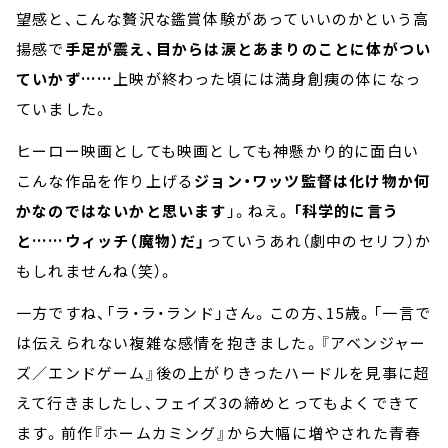
望感と、こんな贅沢な鑑賞体験があっていいのかという高
揚感で
手足が震え、目からは涙とあまりのことに体がつい
ていかず……
上映が終わった頃には満身創痍の体になっ
ていました。
ヒーロー映画としても映画としても神懸かり的に面白い
こんな作品を作り上げる
ジョン・ワッツ監督は化け物か何
かなのではないかと思います
」。ねえ。
「科学的に言う
と……ウィッチ（魔物）だ」
っていうあれ（劇中のセリフ）か
もしれませんね（笑）。
一方ですね、「ラ・ラ・ランド」さん。この方、15歳。「一言で
は伝えられない複雑な感情を抱きました。『アベンジャー
ズ／エンドゲーム』後の上がりきったハードルを見事に超
えて行きましたし、フェイズ3の締めとってもよくできて
ます。前作『ホームカミング』から大幅に増やされた青春