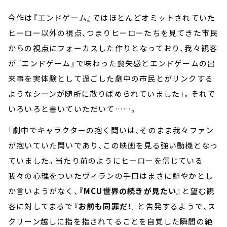
今作は『エンドゲーム』ではほとんどオミットされていた
ヒーロー以外の視点、つまりヒーローたちを見てきた市民
からの視点にフォーカスした作りとなっており、我々観客
が『エンドゲーム』で味わった喪失感とエンドゲームの出
来事を実体験として過ごした劇中の市民とがリンクする
ようなシーンが随所に散りばめられていました」。それで
いろいろと書いていただいて……。
「劇中でキャラクターの抱く問いは、そのまま我々ファン
が抱いていた問いであり、この映画を見る強い動機となっ
ていました。当たり前のようにヒーローを信じている
我々の心理をついたヴィランの手口はまさに鮮やかとし
か言いようがなく、
『MCU世界の続きが見たい』
と望む観
客に対してまるで
『お前も同罪だ！』
と告発するようで、ス
クリーン越しに指を指されてることを自覚した瞬間の絶