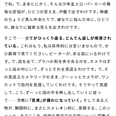
でね。で、まあとにかく、そんな少年主人公・パーカーの無
垢な苦悩が、ひとつの答えを、中盤で出すわけです。映画
のちょうど真ん中あたりで、彼なりに悩んだ末に、ひとつ
の、彼なりに誠実な答えを出すわけです。
そこで……全
てがひっくり返る、どんでん返しが用意され
ている。
これはもう、私は具体的には言いませんので、ぜ
ひ劇場で見てください。ピーターが、ある店にいるわけで
す。で、店を出て、プラハの街を歩き去るのを、カメラはず
っと店の中にいて、ずっとそれを見送るわけです。で、そ
の見送るカメラワークのまま、グーッっとカメラが、ワン
カットで店内を見渡していくわけです。そうやって見渡
して、こう、ずーっと店の中を映し出していくに従っ
て……次第に
「真実」が露わになっていく。
そしてある人
物が、瞬間的に、まさにカメレオン的に、変貌する。このシ
ョット。まさにこれ、前作の車内での会話シーンに匹敵す