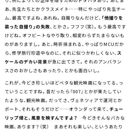
り、例によっての正体を隠すためのドタバタあり。あとま
あ、先生たちとかクラスメイト……特にやっぱり先生チー
ム、最高ですよね、あれね。自撮りなんだけど、
「他撮りを
装った自撮り」の失敗
、とかさ。フフフ（笑）。もう最高です
けどね。オフビートなやり取り、相変わらずたまらないも
のがありますし。あと、時折挟まれる、やっぱりMCUだか
ら、修学旅行珍道中なのに、それに似つかわしくない、
ス
ケールのデカい背景
が急に出てきて。それのアンバラン
スさのおかしさもあったり、とかも面白いし。
これが、今どき珍しいほどベタな観光映画になってる、っ
ていうことですね。昔だったら『007』とかが果たしてい
たような、観光映画。だってさ、ヴェネツィアで運河とか
ボート、それもそうだけど……オランダって来て、
チュー
リップ畑と、風車を映すんですよ？
今どきそんなバカな
映画、あります？（笑） まあそれも楽しい、というあたり