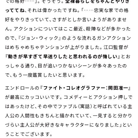
での格好……」。そうそう。
全裸暮らしをちゃんとやりき
っててね
、それは偉かったですね。「……忠実な家での格
好をやりきっていて、さすがとしか言いようがありませ
ん。アクションについてはここ最近、殺陣などが多かった
ので、『ジョン・ウィック』のような流れるガンアクション
はめちゃめちゃテンションが上がりました。江口監督が
『動きが早すぎて早送りしたと思われるのが悔しい』
とお
っしゃる通り、目が追いつかないシーンが多々あったの
で、もう一度鑑賞したいと思います。
エンドロールの
『ファイト・コレオグラファー：岡田准一』
が最高にカッコいいです。コメディーとアクション押しで
はあったけど、その中でファブル（寓話）と呼ばれている主
人公の人間性もきちんと描かれていて、一見すると分かり
づらい主人公が大好きなキャラクターになりました」とい
うことでございます。