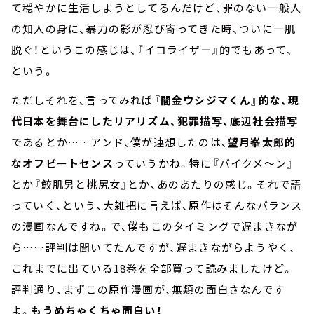
て穏やかに生活しようとしてるんだけど、罪のない一般人
の知人の身に、暴力の影が忍び寄ってきた時、ついに一肌
脱ぐ！というこの感じは、『イコライザー』的でもあって、
という。
ただしそれを、言ってみれば
『闇金ウシジマくん』的な、現
代日本を舞台にしたリアリズム、犯罪描写、底辺社会描写
であるとか……アンド、僕が連想したのは、
望月峯太郎的
なオフビートセンス
っていうかね。特に『バイクメ～ン』
とか『鮫肌男と桃尻女』とか、あのあたりの感じ。それで語
っていく、という、大雑把に言えば、原作はそんなバランス
の漫画なんですね。で、僕もこのタイミングで遅まきなが
ら……評判は聞いてたんですが、遅まきながらようやく、
これまでに出ている18巻を全部買って読みましたけど。
評判通り、まずこの原作漫画が、無類の面白さなんです
よ。
もうめちゃくちゃ面白い！