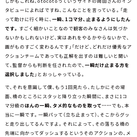
しかもこれね、otocotoっていうサイトの岡田さんのイン
タビューによればですね、こんなことを言っている。「走
って助けに行く時に、
一瞬、1コマ分、止まるようにしたん
です。
すごく細かいことなので観客のみなさんは気づか
ないかもしれないけど、実はあれをやるかやらないかで、
画がものすごく変わるんです」「だけど、どれだけ優秀なア
クションチームであっても正解を出すのは難しいと聞い
て、監督からも判断を任されたので、
一瞬だけ止まる方を
選択しました
」とおっしゃっている。
で、それを意識して僕、もう1回見たら、たしかにその場
面、橋のところにスタッと降り立った瞬間に、まさに1コ
マ分級の
ほんの一瞬、タメ的なものを取って……
でも、本
当に一瞬です。一瞬パッて（立ち止まって）、そこからグッ
と走り出してるんですよ。それによって、その落ちる橋の
先端に向かってダッシュするというそのアクションの、メ