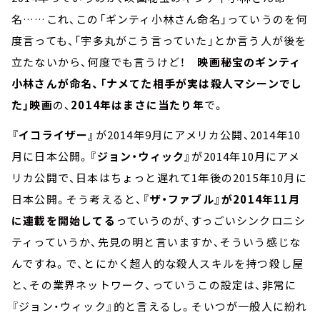
名……これ、この「ギンティ小林さん命名」っていうのを何
度言っても、「宇多丸がこう言っていた」とか言う人が後を
立たないから、何度でも言うけど！
映画秘宝のギンティ
小林さんが命名、「ナメてた相手が実は殺人マシーンでし
た」映画
の、
2014年はまさに当たり年
で。
『イコライザー』
が2014年9月にアメリカ公開、2014年10
月に日本公開。
『ジョン・ウィック』
が2014年10月にアメ
リカ公開で、日本はちょっと遅れて1年後の2015年10月に
日本公開。そう考えると、
『ザ・ファブル』が2014年11月
に連載を開始してる
っていうのが、すっごいシンクロニシ
ティっていうか、先見の明と言いますか、そういう感じな
んですね。で、とにかく超人的な殺人スキルを持つ殺し屋
と、その業界ネットワーク、っていうこの設定は、非常に
『ジョン・ウィック』的と言えるし。そいつが一般人に紛れ