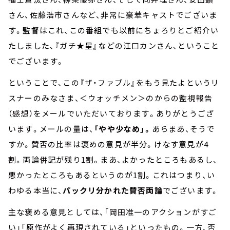
さん、佐藤浩市さんなど、非常に豪華キャストでございま
す。監督はこれ、この番組でも以前にちょろりとご紹介い
たしました、『ガチ★星』などの江口カンさん、ということ
でございます。
ということで、この『ザ・ファブル』をもう見たよというリ
スナーのみなさま、＜ウォッチメン＞のからの監視報告
（感想）をメールでいただいております。ありがとうござ
います。メールの量は、
「やや少なめ」。
あらまあ、そうで
すか。賛否の比率は褒めの意見が半分。けなす意見が4
割。両論併記が残り1割。まあ、よかったところもあるし、
悪かったところもあるというのが1割。これはつまり、い
わゆる本当に、
パックリ分かれた賛否両論
でございます。
主な褒める意見としては、「岡田准一のアクションがすご
い」「原作がよく再現されている」といったもの。一方、否