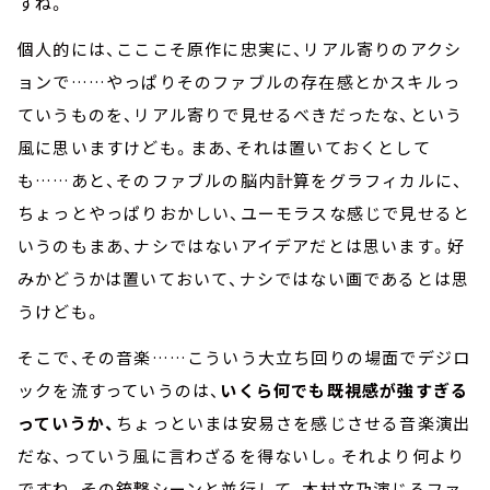
すね。
個人的には、こここそ原作に忠実に、リアル寄りのアクシ
ョンで……やっぱりそのファブルの存在感とかスキルっ
ていうものを、リアル寄りで見せるべきだったな、という
風に思いますけども。まあ、それは置いておくとして
も……あと、そのファブルの脳内計算をグラフィカルに、
ちょっとやっぱりおかしい、ユーモラスな感じで見せると
いうのもまあ、ナシではないアイデアだとは思います。好
みかどうかは置いておいて、ナシではない画であるとは思
うけども。
そこで、その音楽……こういう大立ち回りの場面でデジロ
ックを流すっていうのは、
いくら何でも既視感が強すぎる
っていうか、
ちょっといまは安易さを感じさせる音楽演出
だな、っていう風に言わざるを得ないし。それより何より
ですね、その銃撃シーンと並行して、木村文乃演じるファ