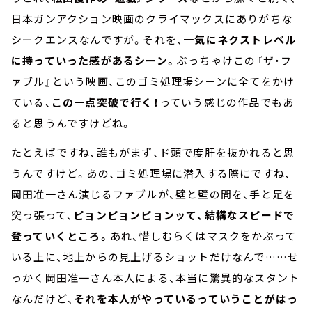
日本ガンアクション映画のクライマックスにありがちな
シークエンスなんですが。それを、
一気にネクストレベル
に持っていった感があるシーン。
ぶっちゃけこの『ザ・フ
ァブル』という映画、このゴミ処理場シーンに全てをかけ
ている、
この一点突破で行く！
っていう感じの作品でもあ
ると思うんですけどね。
たとえばですね、誰もがまず、ド頭で度肝を抜かれると思
うんですけど。あの、ゴミ処理場に潜入する際にですね、
岡田准一さん演じるファブルが、壁と壁の間を、手と足を
突っ張って、
ピョンピョンピョンッて、結構なスピードで
登っていくところ。
あれ、惜しむらくはマスクをかぶって
いる上に、地上からの見上げるショットだけなんで……せ
っかく岡田准一さん本人による、本当に驚異的なスタント
なんだけど、
それを本人がやっているっていうことがはっ