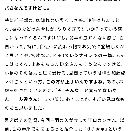
バさなんですけども。
特に前半部の、底知れない恐ろしさ感。後半はちょっと
ね、彼のおどけ系脅しが、やりすぎてないか？っていう感
じになってくるんですけども。前半の底知れない感じ、面
白かった。特に、自転車に麦わら帽でお気楽に登場したか
と思いきや、容赦ない、
ピッ！ていうナイフでの一撃。
あそ
こはですね、まあもちろん柳楽さんもそうなんですけど、
小島のその暴力と圧を受ける、風間っていう役柄の加藤虎
ノ介さんという方。
この方が上手いんですよね。
あの、お
腹を刺されているのに、
「そ、そんなこと言ってないや
ん……友達やん！」
って（笑）。あそことか、すごい見事なも
のだと思いました。
思えばその監督、今回白羽の矢が立った江口カンさん。以
前、この番組でもちょろっと紹介した『ガチ★星』という