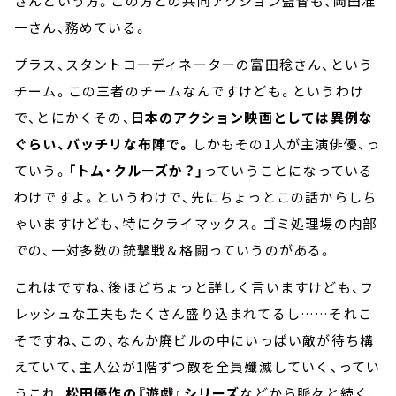
さんという方。この方との共同アクション監督も、岡田准
一さん、務めている。
プラス、スタントコーディネーターの富田稔さん、という
チーム。この三者のチームなんですけども。というわけ
で、とにかくその、
日本のアクション映画としては異例な
ぐらい、バッチリな布陣で。
しかもその1人が主演俳優、っ
ていう。
「トム・クルーズか？」
っていうことになっている
わけですよ。というわけで、先にちょっとこの話からしち
ゃいますけども、特にクライマックス。ゴミ処理場の内部
での、一対多数の銃撃戦＆格闘っていうのがある。
これはですね、後ほどちょっと詳しく言いますけども、フ
レッシュな工夫もたくさん盛り込まれてるし……それこ
そですね、この、なんか廃ビルの中にいっぱい敵が待ち構
えていて、主人公が1階ずつ敵を全員殲滅していく、ってい
うこれ、
松田優作の『遊戯』シリーズ
などから脈々と続く、