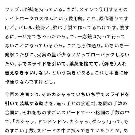
ファブルが銃を持っている。ただ、メインで使用するその
ナイトホークカスタムという愛用銃。これ、原作通りです
けど。バレル、銃身と、弾は手製で作ってるわけです。要す
るに、一旦捨てちゃったから。で、一応銃は持って行って
ないことになっているから。これも原作通り。いちいち一
発撃つたびに、火薬の量が少ないからブローバックしない
ため、
手でスライドを引いて、薬莢を捨てて、（弾を）入れ
替えなきゃいけない、
という動きがある。これも本当に原
作通りなんですけども。
今回の映画では、その
カシャッていちいち手でスライドを
引いて装填する動き
を、追っ手との接近戦、格闘の手数の
合間に、それをものすごいスピードで……格闘の手数の中
で、「カシャッ、ドンドンドン、カシャッ、ダンッ！」って、も
のすごい手数、スピードの中に挟んできていたりとか。あ