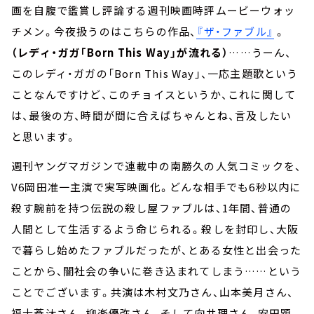
画を自腹で鑑賞し評論する週刊映画時評ムービーウォッ
チメン。今夜扱うのはこちらの作品、
『ザ・ファブル』
。
（レディ・ガガ「Born This Way」が流れる）
……うーん、
このレディ・ガガの「Born This Way」、一応主題歌という
ことなんですけど、このチョイスというか、これに関して
は、最後の方、時間が間に合えばちゃんとね、言及したい
と思います。
週刊ヤングマガジンで連載中の南勝久の人気コミックを、
V6岡田准一主演で実写映画化。どんな相手でも6秒以内に
殺す腕前を持つ伝説の殺し屋ファブルは、1年間、普通の
人間として生活するよう命じられる。殺しを封印し、大阪
で暮らし始めたファブルだったが、とある女性と出会った
ことから、闇社会の争いに巻き込まれてしまう……という
ことでございます。共演は木村文乃さん、山本美月さん、
福士蒼汰さん、柳楽優弥さん、そして向井理さん、安田顕