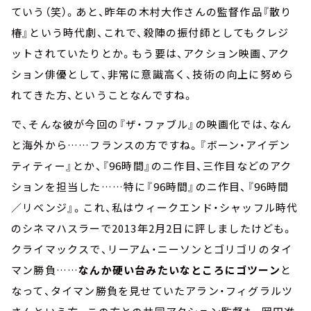
ていう（笑）。あと、昨年の木村大作さんの監督作品『散り
椿』という時代劇、これで、殺陣の振付師としてもクレジ
ットされていたりとか。もう要は、アクション映画、アク
ション俳優として、非常に意識高く、技術の向上に努めら
れてきた方、ということなんですね。
で、そんな彼が今回の『ザ・ファブル』の映画化では、なん
と海外から……フランスの方ですね。『ボーン・アイデン
ティティー』とか、『96時間』のニ作目、三作目などのアク
ションを担当した……特に『96時間』のニ作目、『96時間
／リベンジ』。これ、私はウィークエンド・シャッフル時代
のシネマハスラーで2013年2月2日に評しましたけども。
クライマックスで、リーアム・ニーソンとゴリゴリのタイ
マン勝負……
なんか硬い台みたいなところにゴツーン
と
なって、タイマン勝負を見せていたアラン・フィグラルツ