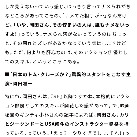
しか見えないっていう感じ、はっきり言ってナメられがち
なところがあってこその、「ナメてた相手が～」なんだけ
ど。
「いや、岡田さん、その佇まいの人は、誰もナメないっ
すよ！」
っていう、ナメられ感がないっていうのはちょっ
と、その原作とズレがあるかなっていう気はしますけど
も。ただ、何よりも肝心なのは、そのアクション俳優とし
てのスキル、というところにある。
■「日本のトム・クルーズか？」驚異的スタントをこなす主
演・岡田准一
特にね、岡田さんは、『SP』以降ですかね、本格的にアクシ
ョン俳優としてのスキルが開花した感があって。で、映画
秘宝のギンティ小林さんの記事によれば、
岡田さん、カリ
とジークンドーとUSA修斗のインストラクター資格
を持
っている、っていう。「えっ？ やりすぎでしょ、それ！」っ