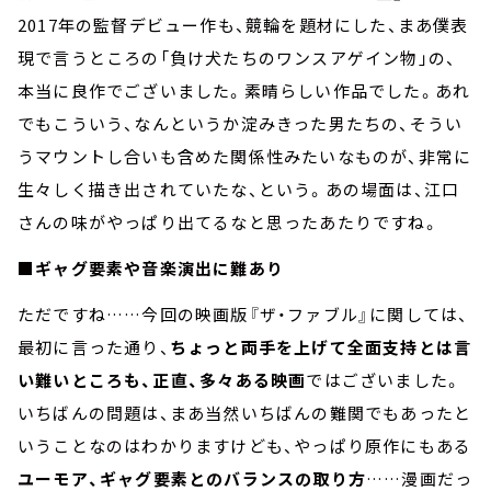
2017年の監督デビュー作も、競輪を題材にした、まあ僕表
現で言うところの「負け犬たちのワンスアゲイン物」の、
本当に良作でございました。素晴らしい作品でした。あれ
でもこういう、なんというか淀みきった男たちの、そうい
うマウントし合いも含めた関係性みたいなものが、非常に
生々しく描き出されていたな、という。あの場面は、江口
さんの味がやっぱり出てるなと思ったあたりですね。
■ギャグ要素や音楽演出に難あり
ただですね……今回の映画版『ザ・ファブル』に関しては、
最初に言った通り、
ちょっと両手を上げて全面支持とは言
い難いところも、正直、多々ある映画
ではございました。
いちばんの問題は、まあ当然いちばんの難関でもあったと
いうことなのはわかりますけども、やっぱり原作にもある
ユーモア、ギャグ要素とのバランスの取り方
……漫画だっ