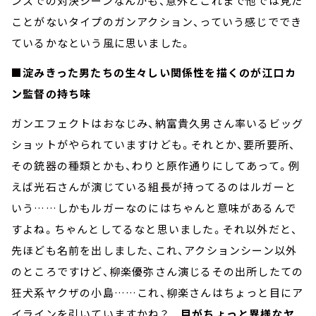
ンスでの対決シーンなんかも、意外とこれまで他では見た
ことがないタイプのガンアクション、っていう感じででき
ているかなという風に思いました。
■淀みきった男たちの生々しい関係性を描くのが江口カ
ン監督の持ち味
ガンエフェクトはおなじみ、納富貴久男さん率いるビッグ
ショットがやられていますけども。それとか、要所要所、
その銃器の種類とかも、わりと原作通りにしてあって。例
えば光石さんが演じている組長が持ってるのはルガーと
いう……しかもルガーなのにはちゃんと意味があるんで
すよね。ちゃんとしてるなと思いました。それ以外だと、
先ほども名前を出しました、これ、アクションシーン以外
のところですけど、柳楽優弥さん演じるその出所したての
狂犬系ヤクザの小島……これ、柳楽さんはちょっと目にア
イラインを引いていますかね？
目がちょっと異様なヤ