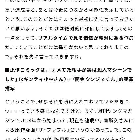
この作品が十分、そのアクションということに関しては、
高い達成度と、あとは今後につながる可能性を示している
という、このことだけはちょっと最初に先に言っておきた
いと思います。そこだけは絶対的に評価してますし、その
一点をもって、
リアルタイムで見る価値が絶対にある作品
だ、
っていうことだけは揺るがないと思っておりますの
で。それを先に言っておきますね。
■原作コミックは、「ナメてた相手が実は殺人マシーンで
した」（cギンティ小林さん）＋『闇金ウシジマくん』的犯罪
描写
ということで、ぜひそれを頭に入れておいていただきつ
つ……っていう感じなんですけど。まず、週刊ヤングマガ
ジンで2014年から始まって、現在も連載中。南勝久さんに
よる原作漫画『ザ・ファブル』というのがあって。で、この
2014年っていうのが、映画秘宝のギンティ小林さん命