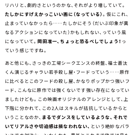
リハリと、劇的さというのかな、それがより増していて。
たしかにすげえかっこいい画に（なっている）
。仮にこれ、
止まっていなかったら……たしかにそう（だいぶ印象が異
なるアクションになっていた）かもしれない、っていう風
になっていて。
岡田准一、ちょっと恐るべしでしょう！
っ
ていう感じですね。
あと他にも、さっきの工場シークエンスの終盤、福士蒼汰
くん演じるチャラい若手殺し屋・フードっていう……原作
に比べるとこのフードの殺し屋、かなりポップかつ強い――フ
ード、こんなに原作では強くないです――強い存在になってい
ましたけども。この映画オリジナルのアレンジとして、上
下階に分かれて、この2人はスキルが拮抗しているからと
いうことなのか、
まるでダンスをしているような、それで
いてリアルさや切迫感は損なわれない、
という絶妙なバラ