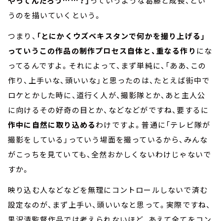
やってんだろう……？」
っていうような葛藤と成長、とい
うのを描いていくという。
つまり、
「とにかくウズベキスタンで何かを撮り上げる」
っていうこの作品の制作プロセス自体と、重なる作り
にな
ってるんですよ。それによって、まず単純に、「ああ、この
作り、上手いな、頭いいな」と思ったのは、たとえば街中で
ロケとかした時に、道行く人が、撮影隊とか、あと主人公
に向けるその好奇の目とか、などなどがですね、要するに
作中に自然に取り込める
わけですよ。普通に「テレビ隊が
撮影をしている」っていう場面を撮っているから、みんな
がこっちを見ていても、全然おかしくないわけじゃないで
すか。
映り込む人などなどを無理にコントロールしないで済む
設定なのが、まず上手い、頭いいなと思って。実際ですね、
黒沢清監督作品では考えられないほど、あえて全てをコン