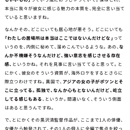
本当に我々が彼女に感じる魅力の本質を、完全に言い当て
ていると思いますね。
なんかその、どこにいても居心地が悪そう。どこにいても
「わたしの居場所は本当はここではないんだけどな」
って
いうのを、内側に秘めて、溜めこんでいるような。あの、
な
んか不機嫌そうなんだけど、強い意志を感じさせる存在
感、
というかね。それを見事に言い当ててると思って。と
にかく、彼女のそういう資質が、海外ロケをするとさらに
際立つわけですね。異国で、
アジアの女の子がポツンとそ
こに立ってる。孤独で、なんか心もとないんだけど、屹立
してる感じもある
、というか。間違いなく、そういう側面
はあると思うんですね。
で、とにかくその黒沢清監督作品が、ここまで1人の俳優、
女優から触発されて、その1人の個人に全編で焦点を絞っ