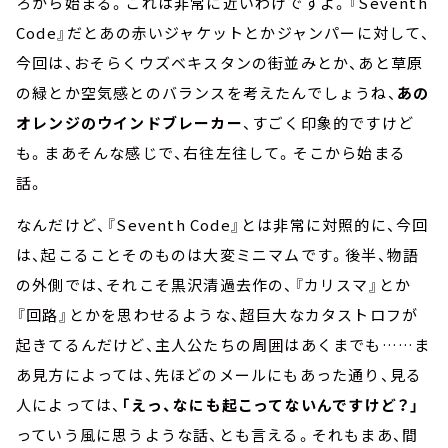
ろから始まる。これは非常に近いわけですよ。『Seventh
Code』だとあの赤いジャケットとかジャンパーに対して、
今回は、おそらくウズベキスタンの街並みとか、あと草原
の緑とか空気感とのバランスを考えたんでしょうね、
あの
オレンジのウインドブレーカー
、すごく印象的ですけど
も。まあそんな感じで、右往左往して。そこから始まる
話。
なんだけど、『Seventh Code』とは非常に対照的に、今回
は、起こることそのものは大変ミニマムです。後半、物語
の外側では、それこそ黒沢清過去作の、『カリスマ』とか
『回路』とかを思わせるような、超巨大なカタストロフが
起きてるんだけど、主人公たちの周囲はあくまでも……ま
あ見方によっては、先ほどのメールにもあった通り、見る
人によっては、
「えっ、なにも起こってないんですけど？」
っていう風に思うような話、とも言える。それもまあ、間