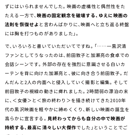
ずにはいられませんでした。映画の虚構性と偶然性をた
たえる一方で、
映画の固定観念を破壊する、ゆえに映画の
法則を恢復せよ
と言わんばかりに、映画へと立ち返る終盤
には胸を打つものがありました」。
で、いろいろと書いていただいてですね。「……一黒沢清
ファンとしてうなったのは、前田敦子と加瀬亮の食卓での
会話シーンです。外部の存在を強烈に意識させる白いカ
ーテンを背に向けた加瀬亮と、彼に向き合う前田敦子。だ
んだんと2人の内面へと侵入していく撮影と編集。そして
前田敦子の視線の動きに痺れました。2時間弱の漂泊の末
に、＜女優＞と＜旅の終わり＞を描き続けてきた2010年
代の黒沢映画を軽やかに締めくくり、新しい映画の誕生を
高らかに宣言する。
見終わってからも自分の中で映画が
持続する、最高に清々しい大傑作
でした」ということでご