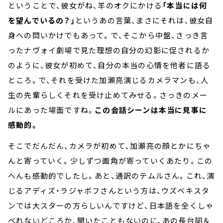
ということで、彼女がね、羊のオクにかける
「本当には何
を望んでいるの？」
というあの言葉、まさにそれは、彼女自
身への問いかけでもあって。で、そこから中盤、さっき言
ったナヴォイ劇場で見た理想の自分の幻影に促されるか
のように、彼女が初めて、自分の本当の心情を他者に語る
ところ。で、それを受けた加瀬亮演じるカメラマンも、人
生の先輩らしくそれを受け止めてみせる。さっきのメー
ルにあった場面ですね。
この会話シーンは本当に見事に
感動的。
そこでだんだん、カメラが初めて、加瀬亮の顔とかにちゃ
んと寄っていく。少しずつ画角が寄っていくあたり。この
へんも感動的でしたし。あと、通訳のテムルさん。これ、演
じるアディズ・ラジャボフさんという方は、ウズベキスタ
ンでは大スターの方らしいんですけど、日本語を全くしゃ
べれないどころか、聞いたこともないのに、あの長台詞＆