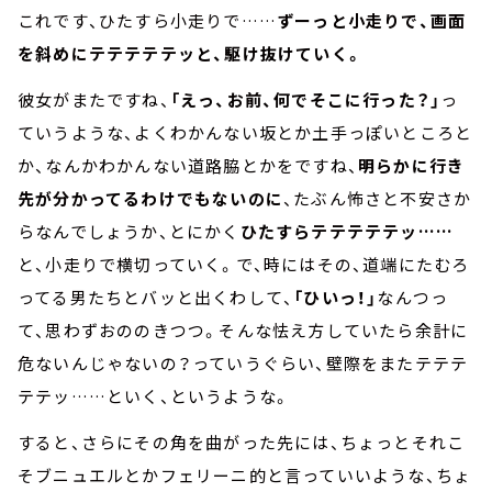
これです、ひたすら小走りで……
ずーっと小走りで、画面
を斜めにテテテテテッと、駆け抜けていく。
彼女がまたですね、
「えっ、お前、何でそこに行った？」
っ
ていうような、よくわかんない坂とか土手っぽいところと
か、なんかわかんない道路脇とかをですね、
明らかに行き
先が分かってるわけでもないのに
、たぶん怖さと不安さか
らなんでしょうか、とにかく
ひたすらテテテテテッ……
と、小走りで横切っていく。で、時にはその、道端にたむろ
ってる男たちとバッと出くわして、
「ひいっ！」
なんつっ
て、思わずおののきつつ。そんな怯え方していたら余計に
危ないんじゃないの？っていうぐらい、壁際をまたテテテ
テテッ……といく、というような。
すると、さらにその角を曲がった先には、ちょっとそれこ
そブニュエルとかフェリーニ的と言っていいような、ちょ