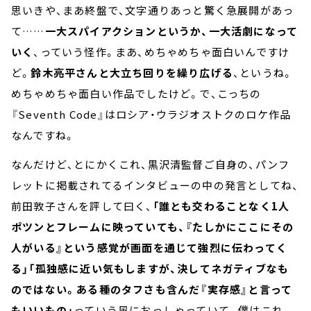
思いきや、まあ終盤で、文字通りあっと驚く急展開があっ
て……
一大スパイアクションというか、一大活劇になって
いく
、っていう怪作。まあ、めちゃめちゃ面白いんですけ
ど。
鈴木亮平さんと大立ち回りを繰り広げる
、というね。
めちゃめちゃ面白い作品でしたけど。で、こっちの
『Seventh Code』はロシア・ウラジオストクのロケ作品
なんですね。
なんだけど、とにかくこれ、黒沢清監督ご自身の、パンフ
レットに掲載されてるインタビューの中の発言としてね、
前田敦子さんを評して曰く、
「誰とも交わることなく1人
ポツンとフレームに映っていても、『たしかにここにその
人がいる』という感覚が画面を通じて強烈に伝わってく
る」「孤独感に近い気もしますが、決してネガティブなも
のではない。ある種のタフさも含んだ『実存感』と言って
もいいもの」
っていう風におっしゃっていて。僕はこれ、