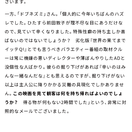
ざいます。
一方、「ドブネズミ」さん。「個人的に今年いちばんのハズ
レでした。ひたすら前田敦子が理不尽な目にあうだけな
ので、見ていて辛くなりました。特殊性癖の持ち主しか喜
ばないのではないでしょうか？ 劣化版『世界の果てまで
イッテQ!』とでも言うべきバラエティー番組の取材クル
ーは常に機嫌の悪いディレクターや薄ぼんやりしたADと
没個性な人ばかり。彼らの掘り下げがあれば『辛いのはみ
んな一緒なんだな』とも思えるのですが、掘り下げがない
以上は主人公に降りかかる災難の具現化でしかありませ
ん。
この映画を見て観客は何を持ち帰ればよいのでしょ
うか？
得る物が何もない2時間でした」という、非常に対
照的なメールでございました。