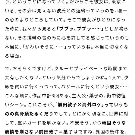
り、ということになっていく。だからこそ彼女は、東京に
いる、その姿は見えない彼氏との連絡っていうのを、唯一
の心のよりどころしていて。そこで彼女がひとりになっ
た時に、我々から見ると
「ブブッ、ブブッ……」
としか鳴ら
ない、その携帯の音のみに心を許してる感じっていうのも
本当に、「かわいそうに……」っていうね。本当に切なくな
る場面。
で、おそらくですけど、クルーとプライベートな時間まで
共有したくない、という気分からでしょうかね。1人で、夕
飯を買いに行くっつって、バザールに行くという彼女……
こんな風に、作品中計3回ある、主人公・葉子の、街中彷徨
いシーン。これこそが、
「前田敦子×海外ロケ」っていうも
のの真骨頂たるくだり
でして。とにかく頑なに、世界に対
して、堅いガードを解かない。不安そう、かつ
頑固そうな
表情を崩さない前田敦子＝葉子
はですね、異国の街中を、