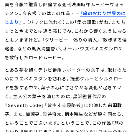
画を自腹で鑑賞し評論する週刊映画時評ムービーウォッ
チメン。今夜扱うのはこの作品……
『旅のおわり世界のは
じまり』
。（バックに流れる）この「愛の讃歌」がね、またち
ょっと今までとは違う感じでね、これから響くようになる
と思いますけど。『クリーピー 偽りの隣人』『散歩する侵
略者』などの黒沢清監督が、オール・ウズベキスタンロケ
を敢行したロードムービー。
とある夢を抱くテレビ番組レポーターの葉子は、取材のた
めにウズベキスタンを訪れる。撮影クルーとシルクロー
ドを旅する中で、葉子の心にささやかな変化が起きてい
く。主人公の葉子を演じたのは、黒沢監督作品の
『Seventh Code』『散歩する侵略者』に出演した
前田敦
子。
また、加瀬亮、染谷将太、柄本時生などが脇を固める、
ということでございます。ということで、この作品『旅の
おわり世界のはじまり』をもう見たというリスナーのみな