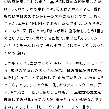
械の恐怖感。これはまさに黒沢清映画的な恐怖感なんだ
けど、それがしかも本作では、前田敦子本人による、
紛れ
もない生身のスタントシーン
でもあるわけですよ。あっ
ちゃん、本当に3回、回ってるらしいんですよ。だからそこ
で、「もう1回、行こうか」
「オレが隣に座るから、もう1回」
のセリフに、オレ、思わず映画館で、本当に「えっ、マジ
か？」
「うそーん！」
って、思わず声に出して言ってしまった
という（笑）。
しかもそこで、当然のごとくふらっふら、嘔吐までしてい
る。現地の関係者のおっさんがね、
「脳の血管が切れて死
ぬぞ！」
とまで言って警告して、止めているのに。結果ふら
っふら。でも、そこでクルー側、あのディレクターの、「葉
子、やれるか？」という問い。これも、
「一旦彼女の意思を
確認してみせる」
って話法が、またちょっと残酷なんです
よね。でもそれに対して「やれます……」って言う。