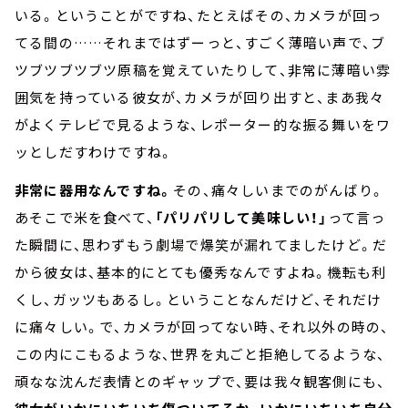
いる。ということがですね、たとえばその、カメラが回っ
てる間の……それまではずーっと、すごく薄暗い声で、ブ
ツブツブツブツ原稿を覚えていたりして、非常に薄暗い雰
囲気を持っている彼女が、カメラが回り出すと、まあ我々
がよくテレビで見るような、レポーター的な振る舞いをワ
ッとしだすわけですね。
非常に器用なんですね。
その、痛々しいまでのがんばり。
あそこで米を食べて、
「パリパリして美味しい！」
って言っ
た瞬間に、思わずもう劇場で爆笑が漏れてましたけど。だ
から彼女は、基本的にとても優秀なんですよね。機転も利
くし、ガッツもあるし。ということなんだけど、それだけ
に痛々しい。で、カメラが回ってない時、それ以外の時の、
この内にこもるような、世界を丸ごと拒絶してるような、
頑なな沈んだ表情とのギャップで、要は我々観客側にも、