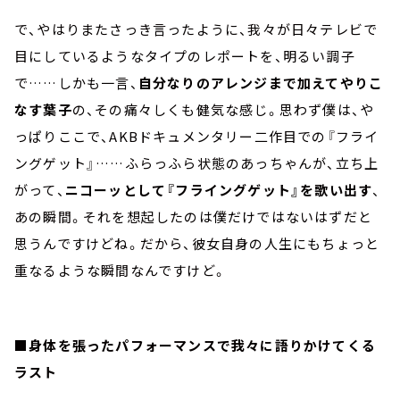
で、やはりまたさっき言ったように、我々が日々テレビで
目にしているようなタイプのレポートを、明るい調子
で……しかも一言、
自分なりのアレンジまで加えてやりこ
なす葉子
の、その痛々しくも健気な感じ。思わず僕は、や
っぱりここで、AKBドキュメンタリー二作目での『フライ
ングゲット』……ふらっふら状態のあっちゃんが、立ち上
がって、
ニコーッとして『フライングゲット』を歌い出す
、
あの瞬間。それを想起したのは僕だけではないはずだと
思うんですけどね。だから、彼女自身の人生にもちょっと
重なるような瞬間なんですけど。
■身体を張ったパフォーマンスで我々に語りかけてくる
ラスト