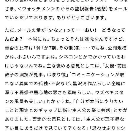
さま、＜ウォッチメン＞のからの監視報告（感想）をメール
でいただいております。ありがとうございます。
ただ、メールの量が「少ない」って……
おい！
どうなって
んだよ？
本当にね。ちょっとそれは残念なんですけど、
賛否の比率は「賛「が7割、その他3割……でもね、公開規模
がね、小さいんですよね。シネコンとかでかかっているわ
けじゃないんでね。主な褒める意見としては、「女優・前田
敦子の演技が見事。はまり役」「コミュニケーションが取
れない異国での孤独・不安など、黒沢清作品らしい全編に
漂う不穏感や居心地の悪さも素晴らしい。ウズベキスタ
ンの風景も美しい」とかですね、「自分が本当にやりたい
ことと現実とのギャップに悩む主人公の姿に共感」とかが
ありました。否定的な意見としては、「主人公が理不尽な
辛い目にあうだけで見ていて辛くなる」「思わせぶりなシ