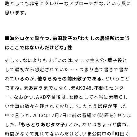
略としても非常にクレバーなアプローチだな、という風に
思います。
■海外ロケで際立つ、前田敦子の「わたしの居場所は本当
はここではないんだけどな」性
そして、なによりもすごいのは、そこで主人公・葉子役と
して最初から想定されていた……つまり当て書きで書か
れているのが、
他ならぬその前田敦子である、
ということ
ですね。まあ言うまでもなく、元AKB48、不動のセンタ
ー。なおかつ、AKB卒業後は、女優として本当に素晴らし
い仕事の数々を残されております。たとえば僕が評した
中で言うと、2013年12月7日に前の番組で（時評を）やりま
した、
『もらとりあむタマ子』
とか。あとはちょっと僕ね、
時間がなくて見れてないんだけど、いま公開中の『町田く