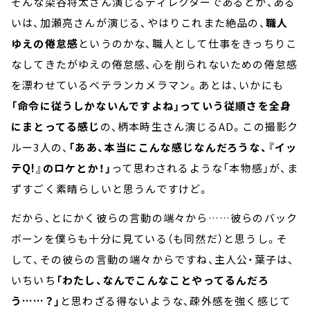
そんな染谷将太さん演じるディレクターであるとか、ある
いは、加瀬亮さんが演じる、やはりこれまた絶品の、
職人
ゆえの倦怠感
というのかな、職人として仕事をきっちりこ
なしてきたがゆえの倦怠感、心を削られないための倦怠感
を漂わせているベテランカメラマン。あとは、いかにも
「命令に従うしかないんですよね」っていう従順さを全身
にまとってる感じ
の、柄本時生さん演じるAD。この撮影ク
ルー3人の、
「ああ、本当にこんな感じなんだろうな、『イッ
テQ!』のロケとか！」
って思わされるような「本物感」が、ま
ずすごく素晴らしいと思うんですけど。
だから、とにかく彼らの言動の端々から……彼らのバック
ボーンを僕らも十分に見ている（も同然だ）と思うし。そ
して、その彼らの言動の端々からですね、主人公・葉子は、
いちいち
「わたし、なんでこんなことやってるんだろ
う……？」
と思わざる得ないような、疎外感を強く感じて