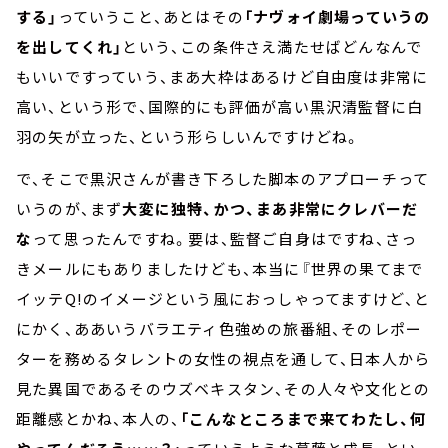
する」
っていうこと、あとはその
「ナヴォイ劇場っていうの
を出してくれ」
という、この条件さえ満たせばどんなんで
もいいですっていう、まあ大枠はあるけど自由度は非常に
高い、という形で、国際的にも評価が高い黒沢清監督に白
羽の矢が立った、という形らしいんですけどね。
で、そこで黒沢さんが書き下ろした脚本のアプローチって
いうのが、まず
大変に独特、かつ、まあ非常にクレバーだ
な
って思ったんですね。要は、監督ご自身はですね、さっ
きメールにもありましたけども、本当に『世界の果てまで
イッテQ!のイメージという風におっしゃってますけど、と
にかく、ああいうバラエティ色強めの旅番組、そのレポー
ターを務めるタレントの女性の視点を通して、日本人から
見た異国であるそのウズベキスタン、その人々や文化との
距離感とかね、本人の、
「こんなところまで来てわたし、何