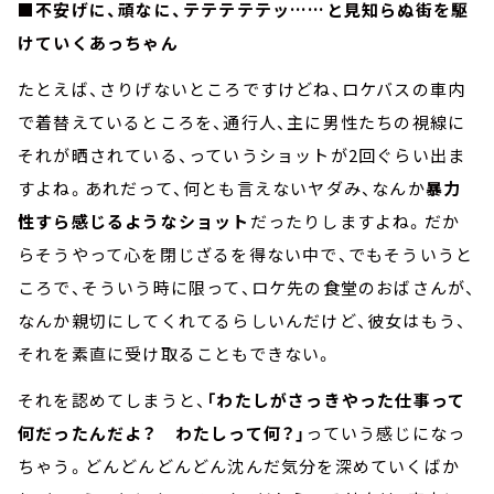
■不安げに、頑なに、テテテテテッ……と見知らぬ街を駆
けていくあっちゃん
たとえば、さりげないところですけどね、ロケバスの車内
で着替えているところを、通行人、主に男性たちの視線に
それが晒されている、っていうショットが2回ぐらい出ま
すよね。あれだって、何とも言えないヤダみ、なんか
暴力
性すら感じるようなショット
だったりしますよね。だか
らそうやって心を閉じざるを得ない中で、でもそういうと
ころで、そういう時に限って、ロケ先の食堂のおばさんが、
なんか親切にしてくれてるらしいんだけど、彼女はもう、
それを素直に受け取ることもできない。
それを認めてしまうと、
「わたしがさっきやった仕事って
何だったんだよ？ わたしって何？」
っていう感じになっ
ちゃう。どんどんどんどん沈んだ気分を深めていくばか