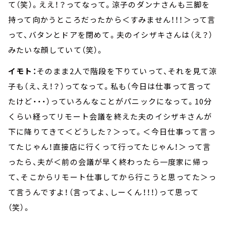
て（笑）。ええ！？ってなって。涼子のダンナさんも三脚を
持って向かうところだったから＜すみません！！！＞って言
って、バタンとドアを閉めて。夫のイシザキさんは（え？）
みたいな顔していて（笑）。
イモト：
そのまま2人で階段を下りていって、それを見て涼
子も（え、え！？）ってなって。私も（今日は仕事って言って
たけど・・・）っていろんなことがパニックになって。10分
くらい経ってリモート会議を終えた夫のイシザキさんが
下に降りてきて＜どうした？＞って。＜今日仕事って言っ
てたじゃん！直接店に行くって行ってたじゃん！＞って言
ったら、夫が＜前の会議が早く終わったら一度家に帰っ
て、そこからリモート仕事してから行こうと思ってた＞っ
て言うんですよ！（言ってよ、しーくん！！！）って思って
（笑）。