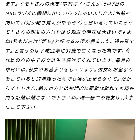
ます。イモトさんの親友「中村涼子」さんが、5月7日の
MROラジオの番組に出ていらっしゃいましたよ！名前を
聞いて、（何か聞き覚えがあるぞ？）と思い考えていたらイ
モトさんの親友の方！！やはり親友の存在は大きいですよ
ね！私も以前は『親友』と呼べる友達が居ました。過去形で
す。と言うのは平成21年に37歳で亡くなった為です。今
は私の心の中で彼女は生き続けてくれています。毎月の
命日には、彼女のお墓参りをしています。彼女のお墓参り
をしていると17年経った今でも涙が止まらなくて。だか
らイモトさん、親友の方とは物理的に距離は離れても精神
的な距離は離さないで下さいね。唯一無二の親友は、大事
にして下さい。