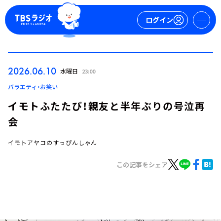
ログイン
マイページ
2026.06.10
水曜日
23:00
新規会員登録
ログイン
バラエティ・お笑い
イモトふたたび！親友と半年ぶりの号泣再
会
イモトアヤコのすっぴんしゃん
この記事をシェア
今日の番組表
週間番組表
トピックス
TBS Podcast