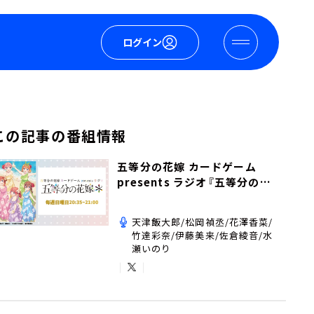
ログイン
この記事の番組情報
五等分の花嫁 カードゲーム
presents ラジオ『五等分の花
嫁＊』
天津飯大郎/松岡禎丞/花澤香菜/
竹達彩奈/伊藤美来/佐倉綾音/水
瀬いのり