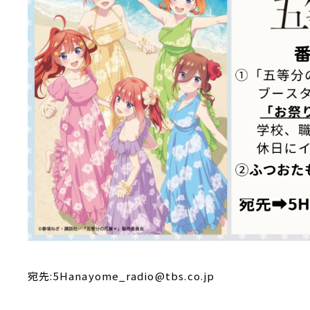
宛先:5Hanayome_radio@tbs.co.jp