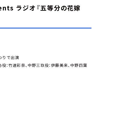
ents ラジオ『五等分の花嫁
わりで出演
乃役：竹達彩奈、中野三玖役：伊藤美来、中野四葉