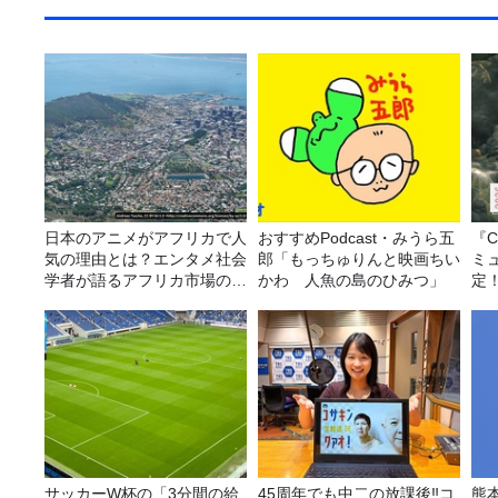
日本のアニメがアフリカで人
おすすめPodcast・みうら五
『C
気の理由とは？エンタメ社会
郎「もっちゅりんと映画ちい
ミ
学者が語るアフリカ市場のリ
かわ 人魚の島のひみつ」
定
アル
サッカーW杯の「3分間の給
45周年でも中二の放課後‼コ
熊