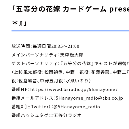
「五等分の花嫁 カードゲーム pres
＊』」
放送時間：毎週日曜20:35～21:00
メインパーソナリティ：天津飯大郎
ゲストパーソナリティ：『五等分の花嫁』キャストが週替
（上杉風太郎役：松岡禎丞、中野一花役：花澤香菜、中野二
役：佐倉綾音、中野五月役：水瀬いのり）
番組HP：https://www.tbsradio.jp/5hanayome/
番組メールアドレス：5Hanayome_radio@tbs.co.jp
番組X（旧Twitter）：@5Hanayome_radio
番組ハッシュタグ：#五等分ラジオ