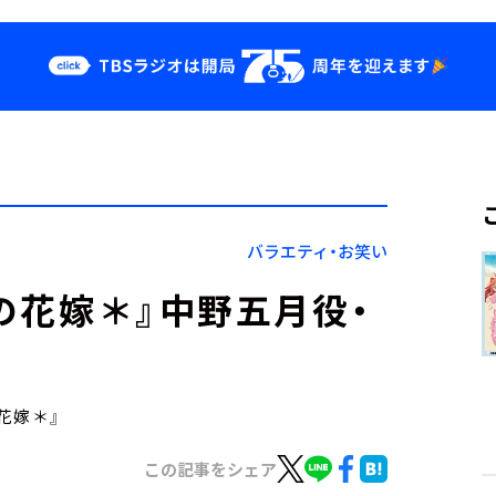
クス
イベント・グッ
ズ
st
YouTube
せ
会社情報
バラエティ・お笑い
分の花嫁＊』中野五月役・
の花嫁＊』
この記事をシェア