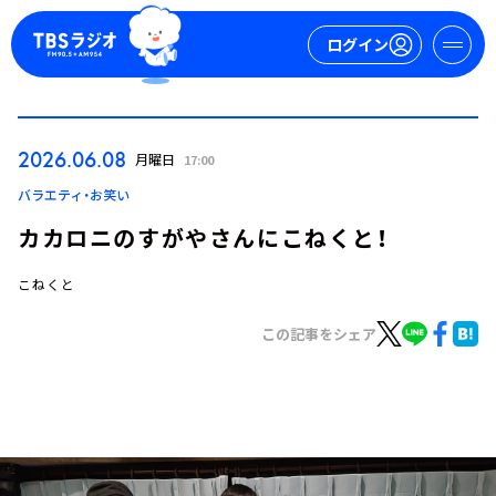
ログイン
マイページ
2026.06.08
月曜日
17:00
新規会員登録
ログイン
バラエティ・お笑い
カカロニのすがやさんにこねくと！
こねくと
この記事をシェア
今日の番組表
週間番組表
トピックス
TBS Podcast