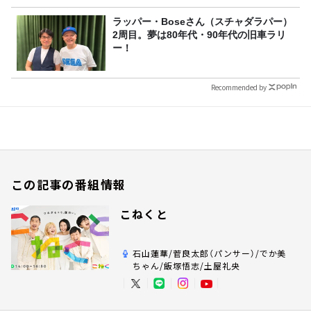
ラッパー・Boseさん（スチャダラパー）
2周目。夢は80年代・90年代の旧車ラリ
ー！
Recommended by
この記事の番組情報
こねくと
石山蓮華/菅良太郎（パンサー）/でか美
ちゃん/飯塚悟志/土屋礼央