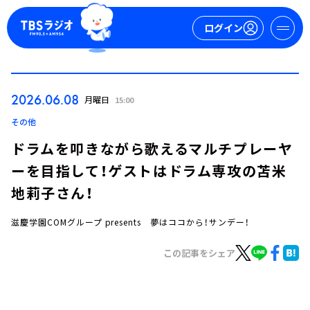
ログイン
マイページ
2026.06.08
月曜日
15:00
新規会員登録
ログイン
その他
ドラムを叩きながら歌えるマルチプレーヤ
ーを目指して！ゲストはドラム専攻の苫米
地莉子さん！
滋慶学園COMグループ presents 夢はココから！サンデー！
今日の番組表
この記事をシェア
週間番組表
トピックス
TBS Podcast