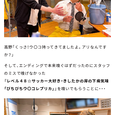
高野「くっさ！ウ〇コ持ってきてましたよ。アリなんです
か？」
そして、エンディングで本来嗅ぐはずだったのにスタッフ
のミスで嗅げなかった
『レベル４８☆サッカー大好き・きしたかの岸の下痢気味
「びちびちウ〇コレプリカ」』
を嗅いでもらうことに・・・