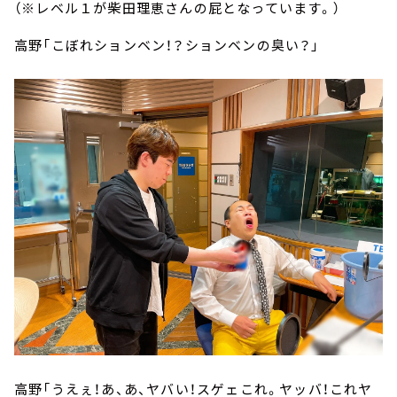
（※レベル１が柴田理恵さんの屁となっています。）
高野「こぼれションベン！？ションベンの臭い？」
高野「うえぇ！あ、あ、ヤバい！スゲェこれ。ヤッバ！これヤ