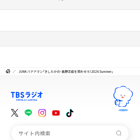
JUNK バナナマン「きしたかの・高野正成を笑わせろ！2026 Summer」