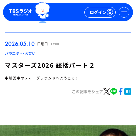
ログイン
マイページ
2026.05.10
日曜日
17:00
新規会員登録
ログイン
バラエティ・お笑い
マスターズ2026 総括パート２
中嶋常幸のティーグラウンドへようこそ！
この記事をシェア
今日の番組表
週間番組表
トピックス
TBS Podcast