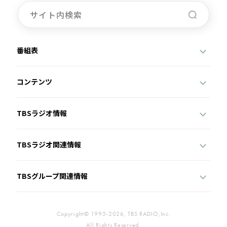
「CITY CHILL CLUB」7月28日（火）の
プレイリスト / サイン入りステッカープ
レゼント有り
【後編】宇多丸『スーパーガ
ール』を語る！【映画評書き
起こし 2026.7.16 放送】