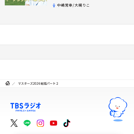
リドリー・スコット監督『ラ
スト・サバイバー』日本最速
IMAXプレミアに、アトロクリ
スナー60名をご招待！
全国の◯◯舘さん、集合！東北の舘様が
勢揃い！
ダウ90000・蓮見翔が斬る！「ラジオ流
行ってない」発言の真意