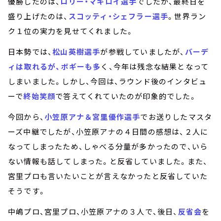
優勝したのは、
ロリー・マキロイ選手
でしたが、最終日を
盛り上げたのは、
スコッティ・シェフラー選手
。世界ラン
ク１位の実力を見せてくれました。
日本勢では、
松山英樹選手
が参戦していましたが、
バーデ
ィは取れるが、ボギーも多
く、今年は残念な結果となって
しまいました。しかし、今回は、ラウンド後のインタビュ
ーで
終始笑顔
で答えてくれていたのが印象的でした。
今回から、
小笠原アナ＆宮里優作選手
でお送りしたマスタ
ーズ中継でしたが、小笠原アナの４日間の感想は、２人に
なってしまったため、しゃべる分量が多かったので、いら
ない情報も話してしまった。と反省していました。また、
宮里プロも言いたいことが言えなかったと反省していた
そうです。
中嶋プロ、宮里プロ、小笠原アナの３人で、後日、
反省会
を