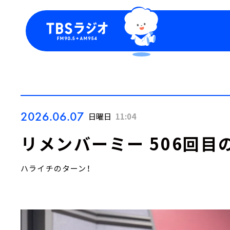
今日の番組表
トピッ
週間番組表
TBS
Podca
お知ら
2026.06.07
日曜日
11:04
リメンバーミー 506回目
ハライチのターン！