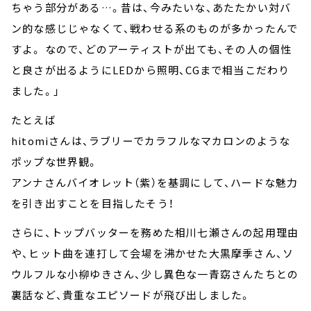
ちゃう部分がある…。昔は、今みたいな、あたたかい対バ
ン的な感じじゃなくて、戦わせる系のものが多かったんで
すよ。 なので、どのアーティストが出ても、その人の個性
と良さが出るようにLEDから照明、CGまで相当こだわり
ました。」
たとえば
hitomiさんは、ラブリーでカラフルなマカロンのような
ポップな世界観。
アンナさんバイオレット（紫）を基調にして、ハードな魅力
を引き出すことを目指したそう！
さらに、トップバッターを務めた相川七瀬さんの起用理由
や、ヒット曲を連打して会場を沸かせた大黒摩季さん、ソ
ウルフルな小柳ゆきさん、少し異色な一青窈さんたちとの
裏話など、貴重なエピソードが飛び出しました。