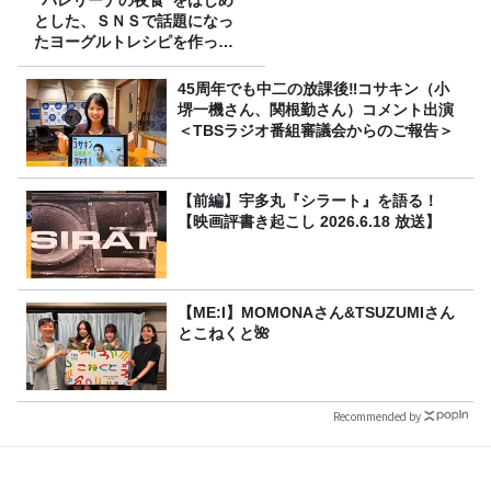
”バレリーナの夜食”をはじめ
とした、ＳＮＳで話題になっ
たヨーグルトレシピを作って
みた！
45周年でも中二の放課後‼コサキン（小
堺一機さん、関根勤さん）コメント出演
＜TBSラジオ番組審議会からのご報告＞
【前編】宇多丸『シラート』を語る！
【映画評書き起こし 2026.6.18 放送】
【ME:I】MOMONAさん&TSUZUMIさん
とこねくと🌺
Recommended by