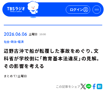
ログイン
マイページ
2026.06.06
土曜日
10:00
新規会員登録
ログイン
社会・政治・経済
辺野古沖で船が転覆した事故をめぐり、文
科省が学校側に「教育基本法違反」の見解。
その影響を考える
まとめて！土曜日
今日の番組表
この記事をシェア
週間番組表
トピックス
TBS Podcast