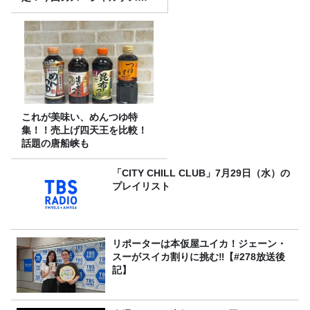
は、タカアンドトシ！
これが美味い、めんつゆ特
集！！売上げ四天王を比較！
話題の唐船峡も
「CITY CHILL CLUB」7月29日（水）の
プレイリスト
リポーターは本仮屋ユイカ！ジェーン・
スーがスイカ割りに挑む‼【#278放送後
記】