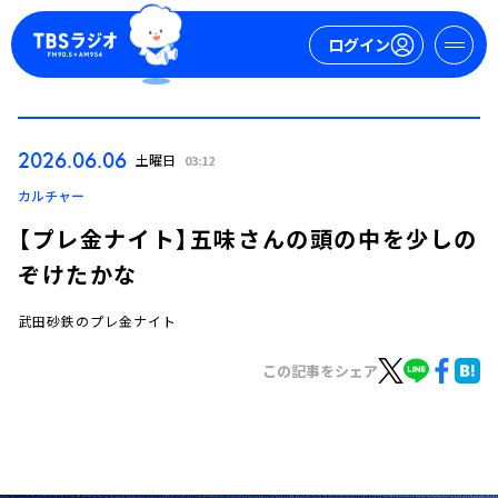
ログイン
マイページ
2026.06.06
土曜日
03:12
新規会員登録
ログイン
カルチャー
【プレ金ナイト】五味さんの頭の中を少しの
ぞけたかな
武田砂鉄のプレ金ナイト
この記事をシェア
今日の番組表
週間番組表
トピックス
TBS Podcast