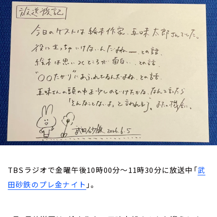
お知らせ
イベント・グッズ
YouTube
会社情報
TBSラジオで金曜午後10時00分～11時30分に放送中「
武
田砂鉄のプレ金ナイト
」。