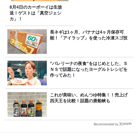
8月4日のカーボーイは生放
送！ゲストは「真空ジェシ
カ」！
長ネギは1ヶ月、バナナは4ヶ月保存可
能！「アイラップ」を使った冷凍スゴ技
”バレリーナの夜食”をはじめとした、Ｓ
ＮＳで話題になったヨーグルトレシピを
作ってみた！
これが美味い、めんつゆ特集！！売上げ
四天王を比較！話題の唐船峡も
Recommended by