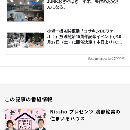
JUNKおぎやはぎ「小木、矢作のお父さ
んになる」
小堺一機＆関根勤『コサキンDEワァ
オ！』放送開始45周年記念イベントが10
月17日（土）に開催決定！本日よりFC先
行受付スタート！
Recommended by
この記事の番組情報
Nissho プレゼンツ 渡部絵美の
住まいるハウス