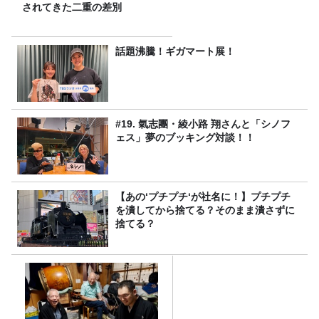
されてきた二重の差別
話題沸騰！ギガマート展！
#19. 氣志團・綾小路 翔さんと「シノフ
ェス」夢のブッキング対談！！
【あの‘プチプチ‘が社名に！】プチプチ
を潰してから捨てる？そのまま潰さずに
捨てる？