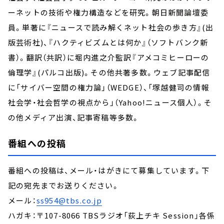
ーネットの技術や権力構造などを研究。朝日新聞論壇委
員。単著に『ニュースで読み解くネット社会の歩き方』(出
版芸術社)、『ハクティビズムとは何か』（ソフトバンク新
書）。翻訳（共訳）に堀内進之介監訳『アメコミヒーローの
倫理学』(パルコ出版)。その他共著多数。ウェブ記事配信
に「サイバー空間の権力論」（WEDGE）、「塚越健司の情報
社会学・社会哲学の視点から」（Yahoo!ニュース個人）。そ
の他メディア出演、記事寄稿等多数。
番組への投稿
番組への投稿は、メール・はがきにて募集しています。下
記の宛先までお送りください。
メール：
ss954@tbs.co.jp
ハガキ：〒107-8066 TBSラジオ「荻上チキ Session」各係