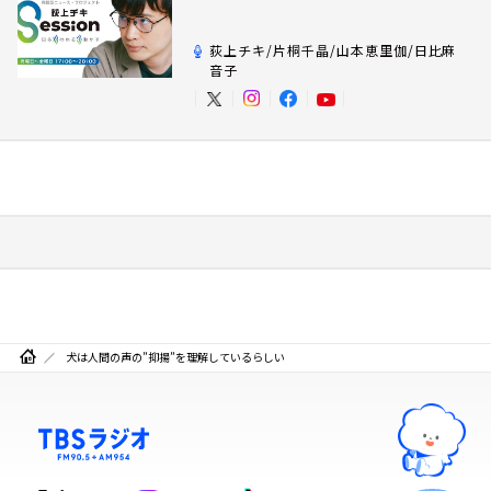
荻上チキ/片桐千晶/山本恵里伽/日比麻
音子
犬は人間の声の”抑揚”を理解しているらしい