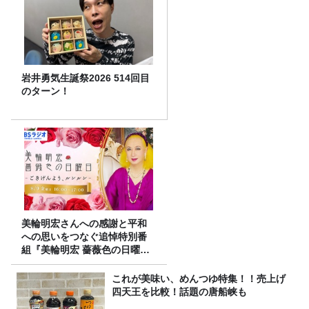
岩井勇気生誕祭2026 514回目
のターン！
美輪明宏さんへの感謝と平和
への思いをつなぐ追悼特別番
組『美輪明宏 薔薇色の日曜日
～ごきげんよう、ルンルン
～』8/9（日）16時放送
これが美味い、めんつゆ特集！！売上げ
四天王を比較！話題の唐船峡も