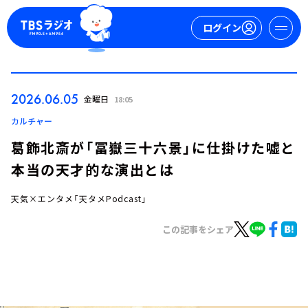
ログイン
マイページ
2026.06.05
金曜日
18:05
新規会員登録
ログイン
カルチャー
葛飾北斎が「冨嶽三十六景」に仕掛けた嘘と
本当の天才的な演出とは
天気×エンタメ「天タメPodcast」
この記事をシェア
今日の番組表
週間番組表
トピックス
TBS Podcast