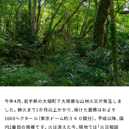
お知らせ
イベント・グッズ
YouTube
会社情報
今年4月、岩手県の大槌町で大規模な山林火災が発生しま
した。鎮火まで1か月以上かかり、焼けた面積はおよそ
1600ヘクタール（東京ドーム約３４０個分）。平成以降、国
内2番目の規模です。火は消えた今、現地では「火災相談