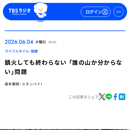
ログイン
マイページ
2026.06.04
木曜日
00:00
新規会員登録
ログイン
ライフスタイル・健康
鎮火しても終わらない 「誰の山か分からな
い」問題
森本毅郎・スタンバイ！
この記事をシェア
今日の番組表
週間番組表
トピックス
TBS Podcast