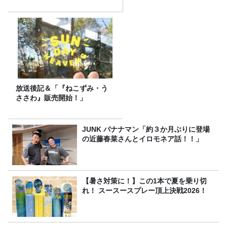
放送後記＆「『ねこずみ・う
ささわ』販売開始！」
JUNK バナナマン「約３か月ぶりに登場
の近藤春菜さんとイロモネア話！！」
【暑さ対策に！】この1本で夏を乗り切
れ！ スースースプレー頂上決戦2026！