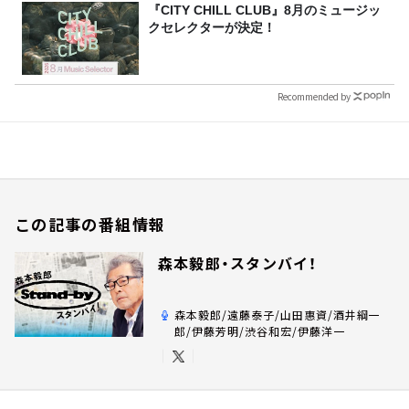
『CITY CHILL CLUB』8月のミュージッ
クセレクターが決定！
Recommended by
この記事の番組情報
森本毅郎・スタンバイ！
森本毅郎/遠藤泰子/山田惠資/酒井綱一
郎/伊藤芳明/渋谷和宏/伊藤洋一