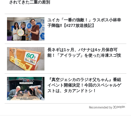
されてきた二重の差別
ユイカ「一番の強敵！」ラスボス小林幸
子降臨‼【#277放送後記】
長ネギは1ヶ月、バナナは4ヶ月保存可
能！「アイラップ」を使った冷凍スゴ技
『真空ジェシカのラジオ父ちゃん』番組
イベント開催決定！今回のスペシャルゲ
ストは、タカアンドトシ！
Recommended by