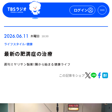
ログイン
マイページ
2026.06.11
木曜日
18:30
新規会員登録
ログイン
ライフスタイル・健康
最新の肥満症の治療
週刊ミヤリサン製薬！腸から始まる健康ライフ
この記事をシェア
今日の番組表
週間番組表
トピックス
TBS Podcast