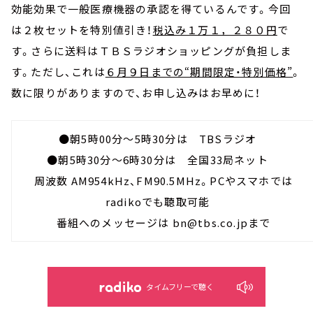
効能効果で一般医療機器の承認を得ているんです。今回
は２枚セットを特別値引き！
税込み１万１，２８０円
で
す。さらに送料はＴＢＳラジオショッピングが負担しま
す。ただし、これは
６月９日までの“期間限定・特別価格”
。
数に限りがありますので、お申し込みはお早めに！
●朝5時00分～5時30分は TBSラジオ
●朝5時30分～6時30分は 全国33局ネット
周波数 AM954kHz、FM90.5MHz。PCやスマホでは
radikoでも聴取可能
番組へのメッセージは bn@tbs.co.jpまで
タイムフリーで聴く