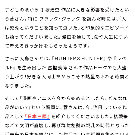
子どもの頃から 手塚治虫 作品に大きな影響を受けたとい
う菅さん。特に ブラック・ジャック を読んだ時には、「人
は死ぬということを知って泣いた」と印象的なエピソード
も語ってくださいました。漫画を通して、命や人生につい
て考えるきっかけをもらったようです。
さらに大島さんとは、『HUNTER×HUNTER』 や 『レベ
ルE』 を生み出した 冨樫義博 さんの作品トークでも大盛
り上がり！好きな人同士だからこその熱量あふれる時間と
なりました。
そして「漫画やアニメを今から始めるとしたら、どんな作
品がいい？」という質問に、菅さんは、今、注目している作
品として
『日本三國』
を紹介してくださいました。核戦争
などで文明が崩壊し、再び群雄割拠の戦乱の時代となった
近未来の日本を舞台にした作品で、いま話題を集めている