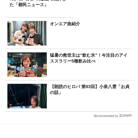
た「都民ニュース」
オンエア曲紹介
猛暑の救世主は“飲む氷”！今注目のアイ
ススラリー5種飲み比べ
【朗読のヒロバ 第93回】小泉八雲「お貞
の話」
Recommended by