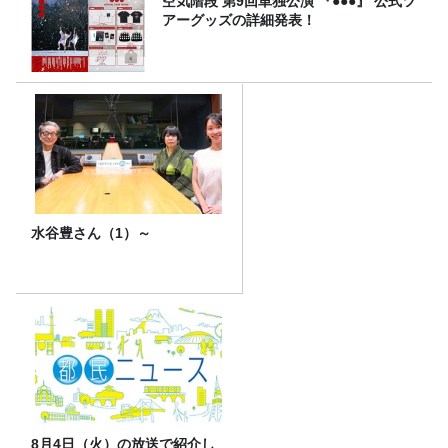
空気階段 第9回単独公演 『●●●』 公式ツ
アーグッズの詳細発表！
水谷豊さん（1）～
8月4日（火）の放送で紹介し