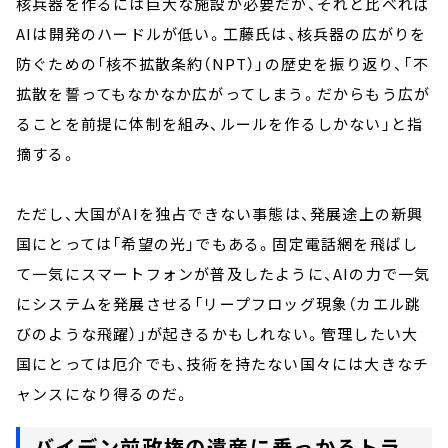
核兵器を作るには巨大な施設が必要だが、それと比べれば
AIは開発のハードルが低い。工藤氏は、核兵器の広がりを
防ぐための「核不拡散条約（NPT）」の歴史を振り返り、「不
拡散を誓ってもなかなか広がってしまう。だからもう広が
ることを前提に体制を組み、ルールを作るしかない」と指
摘する。
ただし、大国がAIを独占できない事態は、発展途上の新興
国にとっては「希望の光」でもある。固定電話網を飛ばし
て一気にスマートフォンが普及したように、AIの力で一気
にシステムを発展させる「リープフロッグ現象（カエル跳
びのような飛躍）」が起きるかもしれない。管理したい大
国にとっては厄介でも、技術を持たない国々には大きなチ
ャンスになり得るのだ。
バイデン前政権の遺産に乗っかるトラ