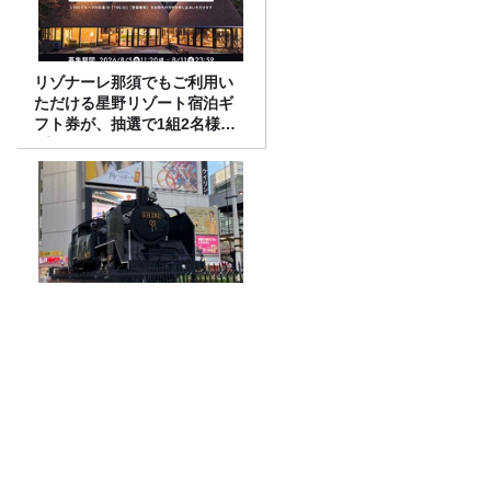
リゾナーレ那須でもご利用い
ただける星野リゾート宿泊ギ
フト券が、抽選で1組2名様に
プレゼント！
【あの‘プチプチ‘が社名に！】
プチプチを潰してから捨て
る？そのまま潰さずに捨て
る？
ハンセン病と外国人。見過ごされてきた
二重の差別