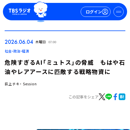
ログイン
マイページ
2026.06.04
木曜日
07:00
新規会員登録
ログイン
社会・政治・経済
危険すぎるAI「ミュトス」の脅威 もはや石
油やレアアースに匹敵する戦略物資に
荻上チキ・ Session
この記事をシェア
今日の番組表
週間番組表
トピックス
TBS Podcast