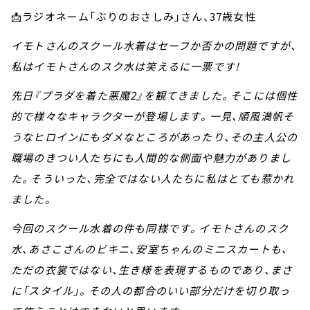
📩ラジオネーム「ぶりのおさしみ」さん、37歳女性
イモトさんのスクール水着はセーフか否かの問題ですが、
私はイモトさんのスク水は笑えるに一票です!
先日『プラダを着た悪魔2』を観てきました。そこには個性
的で様々なキャラクターが登場します。一見、順風満帆そ
うなヒロインにもダメなところがあったり、その主人公の
職場のきつい人たちにも人間的な側面や魅力がありまし
た。そういった、完全ではない人たちに私はとても惹かれ
ました。
今回のスクール水着の件も同様です。イモトさんのスク
水、あさこさんのビキニ、安室ちゃんのミニスカートも、
ただの衣裳ではない、生き様を表現するものであり、まさ
に「スタイル」。その人の都合のいい部分だけを切り取っ