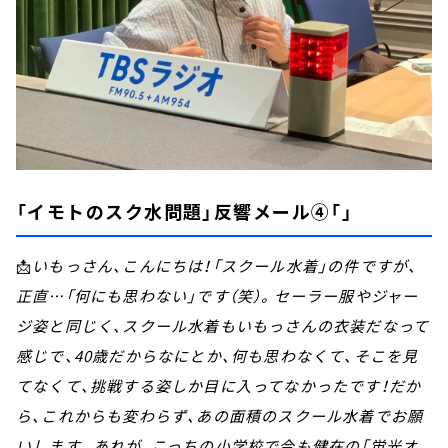
「イモトのスク水問題」反響メール④「」
📩
いもっさん、こんにちは！「スクール水着」の件ですが、
正直…「何にも思わない」です（笑）。セーラー服やジャー
ジ姿と同じく、スクール水着もいもっさんの衣装だなって
感じで、40歳だからなにとか、何も思わなくて、そこを見
てなくて、挑戦する姿しか目に入ってなかったです！だか
ら、これからも変わらず、あの面積のスクール水着でお願
いします。あれが、こっちの小学校で今も健在の「蛍光オ