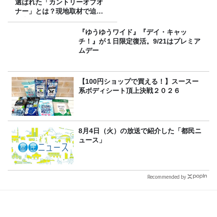
選ばれた「カントリーオブオ
ナー」とは？現地取材で迫る
選出の意味
『ゆうゆうワイド』『デイ・キャッ
チ！』が１日限定復活。9/21はプレミア
ムデー
【100円ショップで買える！】スースー
系ボディシート頂上決戦２０２６
8月4日（火）の放送で紹介した「都民ニ
ュース」
Recommended by