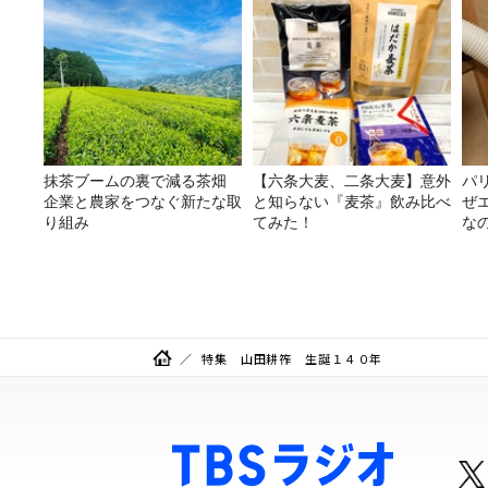
抹茶ブームの裏で減る茶畑
【六条大麦、二条大麦】意外
パ
企業と農家をつなぐ新たな取
と知らない『麦茶』飲み比べ
ぜ
り組み
てみた！
な
特集 山田耕筰 生誕１４０年