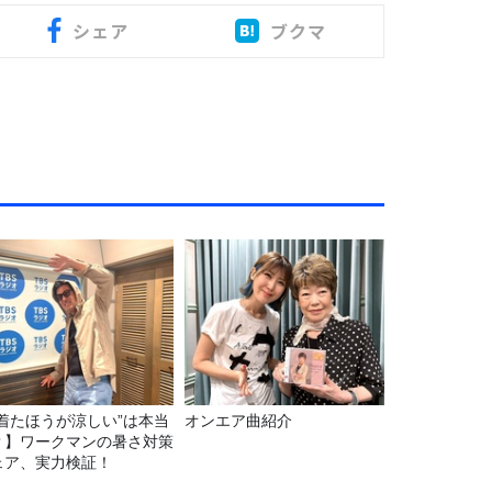
シェア
ブクマ
“着たほうが涼しい”は本当
オンエア曲紹介
？】ワークマンの暑さ対策
ェア、実力検証！