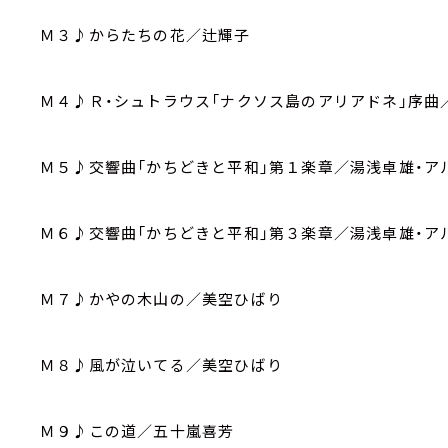
Ｍ３♪からたちの花／辻輝子
Ｍ４♪Ｒ・シュトラウス「ナクソス島のアリアドネ」序曲
Ｍ５♪交響曲「かちどきと平和」第１楽章／湯浅卓雄・ア
Ｍ６♪交響曲「かちどきと平和」第３楽章／湯
Ｍ７♪かやの木山の／美空ひばり
Ｍ８♪風が泣いてる／美空ひばり
Ｍ９♪この道／五十嵐喜芳