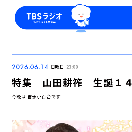
今日の番組表
トピッ
週間番組表
TBS
Podca
お知ら
2026.06.14
日曜日
23:00
特集 山田耕筰 生誕１
今晩は 吉永小百合です