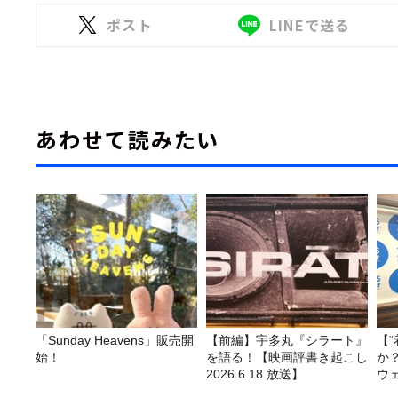
ポスト
LINEで送る
あわせて読みたい
「Sunday Heavens」販売開
【前編】宇多丸『シラート』
【
始！
を語る！【映画評書き起こし
か
2026.6.18 放送】
ウ