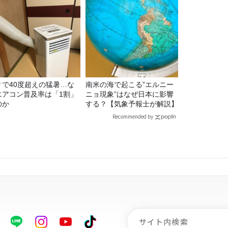
リで40度超えの猛暑…な
南米の海で起こる”エルニー
エアコン普及率は「1割」
ニョ現象”はなぜ日本に影響
のか
する？【気象予報士が解説】
Recommended by