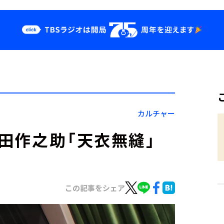
クス
イベント・グッ
ズ
st
YouTube
せ
会社情報
カルチャー
織田作之助「天衣無縫」
この記事をシェア