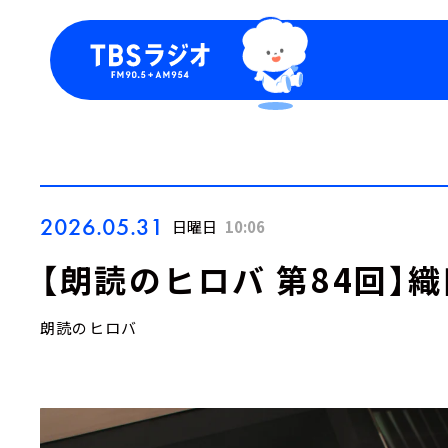
今日の番組表
トピッ
週間番組表
TBS
Podca
お知ら
2026.05.31
日曜日
10:06
【朗読のヒロバ 第84回】
朗読のヒロバ