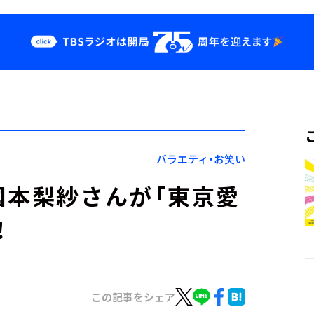
クス
イベント・グッ
ズ
st
YouTube
せ
会社情報
バラエティ・お笑い
国本梨紗さんが「東京愛
！
この記事をシェア