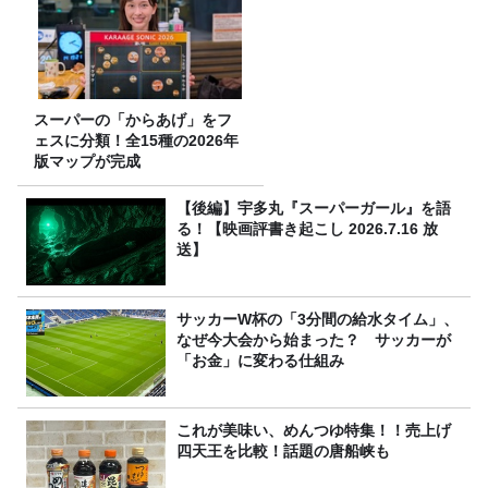
スーパーの「からあげ」をフ
ェスに分類！全15種の2026年
版マップが完成
【後編】宇多丸『スーパーガール』を語
る！【映画評書き起こし 2026.7.16 放
送】
サッカーW杯の「3分間の給水タイム」、
なぜ今大会から始まった？ サッカーが
「お金」に変わる仕組み
これが美味い、めんつゆ特集！！売上げ
四天王を比較！話題の唐船峡も