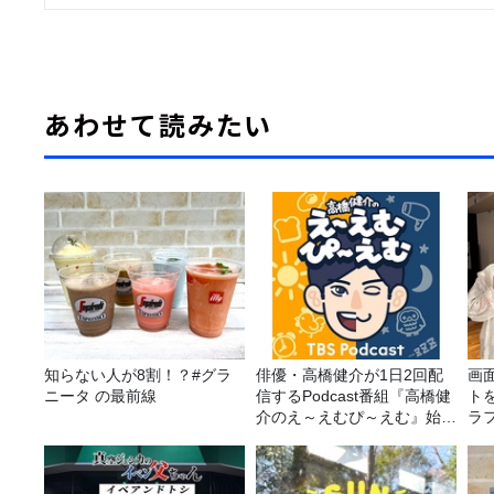
あわせて読みたい
知らない人が8割！？#グラ
俳優・高橋健介が1日2回配
画
ニータ の最前線
信するPodcast番組『高橋健
ト
介のえ～えむぴ～えむ』始ま
ラ
ります
攻