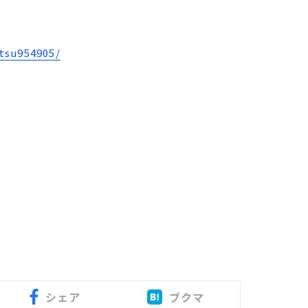
tsu954905/
シェア
ブクマ