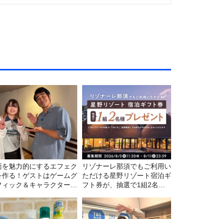
面を魅力的にするエフェク
リゾナーレ那須でもご利用い
を作る！ゲストはゲームグ
ただける星野リゾート宿泊ギ
フィック＆キャラクター専
フト券が、抽選で1組2名様
の遠藤里桜さん！
にプレゼント！