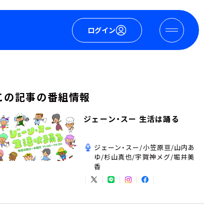
ログイン
この記事の番組情報
ジェーン・スー 生活は踊る
ジェーン・スー/小笠原亘/山内あ
ゆ/杉山真也/宇賀神メグ/堀井美
香