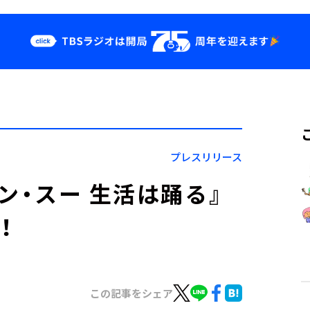
クス
イベント・グッ
ズ
st
YouTube
せ
会社情報
プレスリリース
ーン・スー 生活は踊る』
！
この記事をシェア