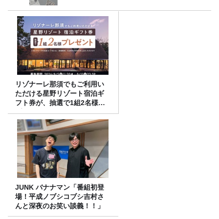
リゾナーレ那須でもご利用い
ただける星野リゾート宿泊ギ
フト券が、抽選で1組2名様に
プレゼント！
JUNK バナナマン「番組初登
場！平成ノブシコブシ吉村さ
んと深夜のお笑い談義！！」