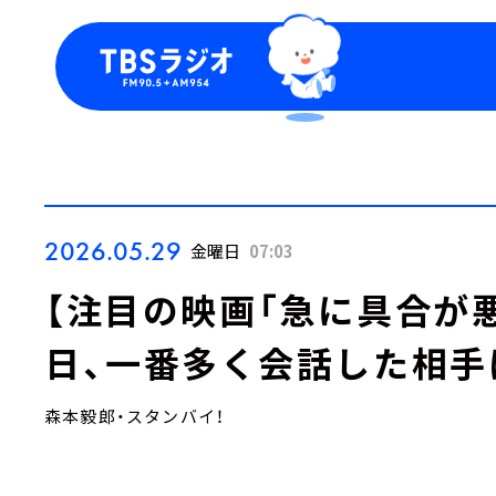
今日の番組表
トピッ
週間番組表
TBS
Podca
お知ら
2026.05.29
金曜日
07:03
【注目の映画「急に具合が
日、一番多く会話した相手
森本毅郎・スタンバイ！