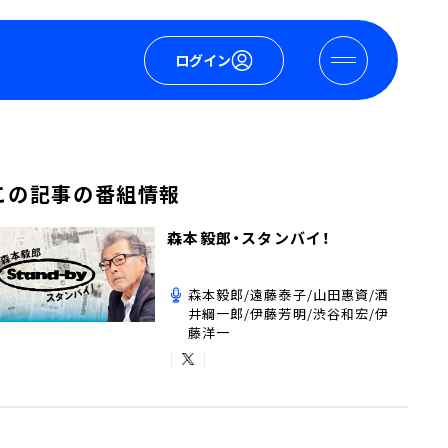
ログイン
この記事の番組情報
森本毅郎・スタンバイ！
森本毅郎/遠藤泰子/山田惠資/酒
井綱一郎/伊藤芳明/渋谷和宏/伊
藤洋一