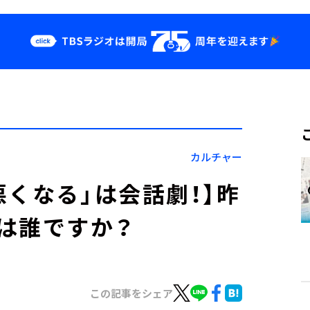
クス
イベント・グッ
ズ
st
YouTube
せ
会社情報
カルチャー
悪くなる」は会話劇！】昨
は誰ですか？
この記事をシェア