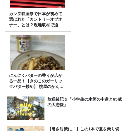
カンヌ映画祭で日本が初めて
選ばれた「カントリーオブオ
ナー」とは？現地取材で迫る
選出の意味
にんにくバターの香りが広が
る一品！【きのこのガーリッ
クバター炒め】 桃屋のかんた
んレシピ
放送後記＆「小学生の水筒の中身と65歳
の大恋愛」
【暑さ対策に！】この1本で夏を乗り切