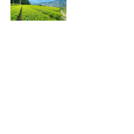
抹茶ブームの裏で減る茶畑
企業と農家をつなぐ新たな取
り組み
【前編】宇多丸『シラート』を語る！
【映画評書き起こし 2026.6.18 放送】
パリで40度超えの猛暑…なぜエアコン普
及率は「1割」なのか
山里「麻辣湯でなめられたくない」