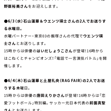
野亜裕美さん
をお迎えします。
●6/3（水）石山蓮華＆ウエンツ瑛士さんの2人でお送りす
る水曜日。
水曜パートナー・東京03の飯塚さんの代理で
ウエンツ瑛
士さん
とお送りします。
15時からは俳優の
はいだしょうこさん
が登場！16時から
はこねくとチャンピオンズ！「電話で一言演技バトル」を開
催します。
●6/4（木）石山蓮華と土屋礼央（RAG FAIR）の2人でお送
りする木
曜日。
15時からは俳優の
唐田えりかさん
が登場！16時からは「恋
愛フットボール」特別編。サッカー元日本代表の
前園真聖
さん
とお送りします。