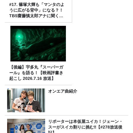
#17. 篠塚大輝も「マンタのよ
うに広がる背中」になる？！
TBS齋藤慎太郎アナに聞くメ
ンズフィジークの魅力！！
【後編】宇多丸『スーパーガ
ール』を語る！【映画評書き
起こし 2026.7.16 放送】
オンエア曲紹介
リポーターは本仮屋ユイカ！ジェーン・
スーがスイカ割りに挑む‼【#278放送後
記】