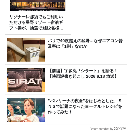
リゾナーレ那須でもご利用い
ただける星野リゾート宿泊ギ
フト券が、抽選で1組2名様に
プレゼント！
パリで40度超えの猛暑…なぜエアコン普
及率は「1割」なのか
【前編】宇多丸『シラート』を語る！
【映画評書き起こし 2026.6.18 放送】
”バレリーナの夜食”をはじめとした、Ｓ
ＮＳで話題になったヨーグルトレシピを
作ってみた！
Recommended by