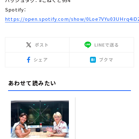
ハッシュタグ： #こねくと954
Spotify：
https://open.spotify.com/show/0Loe7VYu03UHrq4iD
ポスト
LINEで送る
シェア
ブクマ
あわせて読みたい