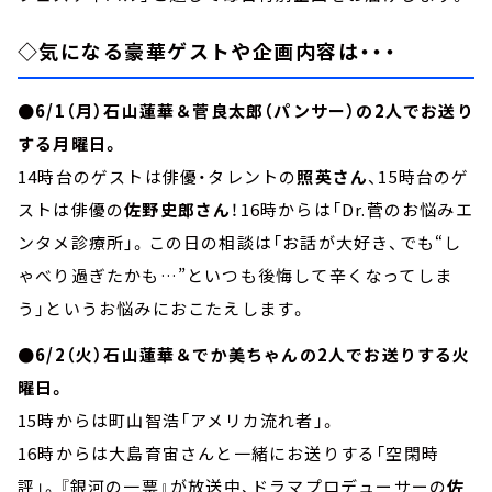
◇気になる豪華ゲストや企画内容は・・・
●6/1（月）石山蓮華＆菅良太郎（パンサー）の2人でお送り
する月曜日。
14時台のゲストは俳優・タレントの
照英さん
、15時台のゲ
ストは俳優の
佐野史郎さん
！16時からは「Dr.菅のお悩みエ
ンタメ診療所」。この日の相談は「お話が大好き、でも“し
ゃべり過ぎたかも…”といつも後悔して辛くなってしま
う」というお悩みにおこたえします。
●6/2（火）石山蓮華＆でか美ちゃんの2人でお送りする火
曜日。
15時からは町山智浩「アメリカ流れ者」。
16時からは大島育宙さんと一緒にお送りする「空閑時
評」。『銀河の一票』が放送中、ドラマプロデューサーの
佐