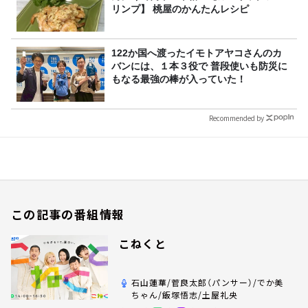
リンプ】 桃屋のかんたんレシピ
122か国へ渡ったイモトアヤコさんのカ
バンには、１本３役で 普段使いも防災に
もなる最強の棒が入っていた！
Recommended by
この記事の番組情報
こねくと
石山蓮華/菅良太郎（パンサー）/でか美
ちゃん/飯塚悟志/土屋礼央