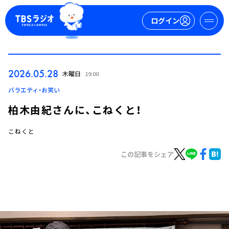
ログイン
マイページ
2026.05.28
木曜日
19:00
新規会員登録
ログイン
バラエティ・お笑い
柏木由紀さんに、こねくと！
こねくと
この記事をシェア
今日の番組表
週間番組表
トピックス
TBS Podcast