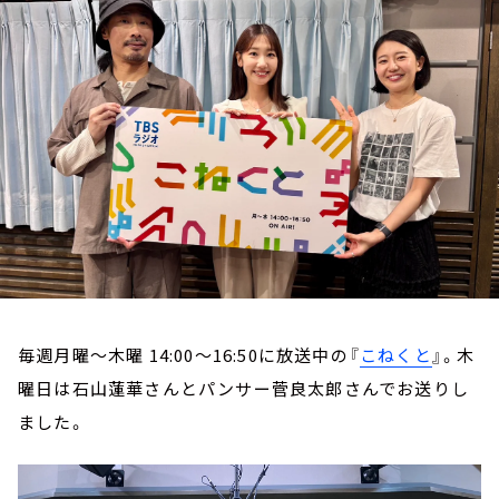
お知らせ
イベント・グッズ
YouTube
会社情報
毎週月曜～木曜 14:00～16:50に放送中の『
こねくと
』。木
曜日は石山蓮華さんとパンサー菅良太郎さんでお送りし
ました。