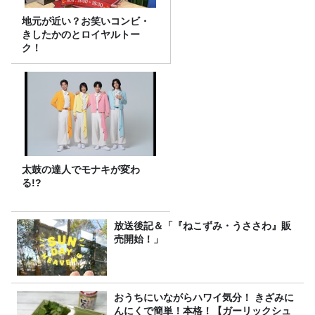
地元が近い？お笑いコンビ・
きしたかのとロイヤルトー
ク！
太鼓の達人でモナキが変わ
る!?
放送後記＆「『ねこずみ・うささわ』販
売開始！」
おうちにいながらハワイ気分！ きざみに
んにくで簡単！本格！【ガーリックシュ