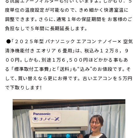
る抗菌エアーフィルターも付いていますよ。しかも０．５
度単位の温度設定が可能なので、 きめ細かく快適室温に
調整できます。さらに、通常１年の保証期間を お客様のご
負担なしで５年間に長期延長します。
●「２０２５年型 パナソニック エアコン ナノイー✕ 空気
清浄機能付き エオリア ６畳用」は、 税込み１２万８，９
００円。しかも、別途１万６,５００円ほどかかる事もあ
る 「標準取付工事費」と「送料」も“込み”のお値段です。そ
して、買い替えなら更にお得です。 古いエアコンを５万円
で下取りします！