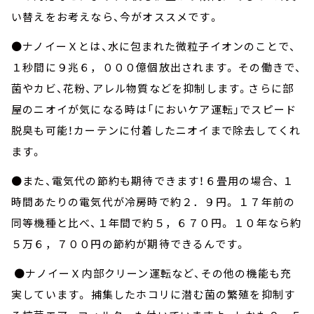
い替えをお考えなら、今がオススメです。
●ナノイーＸとは、水に包まれた微粒子イオンのことで、
１秒間に９兆６，０００億個放出されます。 その働きで、
菌やカビ、花粉、アレル物質などを抑制します。さらに部
屋のニオイが気になる時は「においケア運転」でスピード
脱臭も可能！カーテンに付着したニオイまで除去してくれ
ます。
●また、電気代の節約も期待できます！６畳用の場合、 １
時間あたりの電気代が冷房時で約２．９円。 １７年前の
同等機種と比べ、１年間で約５，６７０円。 １０年なら約
５万６，７００円の節約が期待できるんです。
●ナノイーＸ内部クリーン運転など、その他の機能も充
実しています。 捕集したホコリに潜む菌の繁殖を抑制す