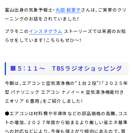
富山出身の気象予報士・
丸田 絵里子
さんは、ご実家のクリ
ーニングのお話をされていました！
ブラモニの
インスタグラム
ストーリーズでは来週のお知
らせをしています！こちらもぜひ～！
■５：１１～ TBSラジオショッピング
今朝は、エアコンと空気清浄機の“１台２役”！「２０２５年
型 パナソニック エアコン ナノイー✕ 空気清浄機能付き
エオリア ６畳用」をご紹介しました！
●エアコンは材料費や半導体などの部品価格の高騰、コス
トの増加、２０２７年度から始まるより厳しい省エネ基準
への対応などにより、今後も値上がり傾向にあるので、買