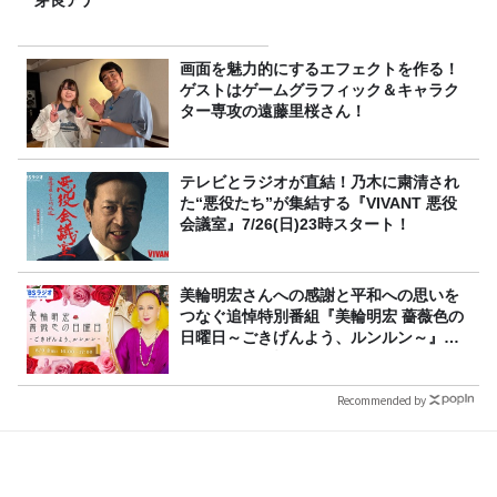
芽良アナ
画面を魅力的にするエフェクトを作る！
ゲストはゲームグラフィック＆キャラク
ター専攻の遠藤里桜さん！
テレビとラジオが直結！乃木に粛清され
た“悪役たち”が集結する『VIVANT 悪役
会議室』7/26(日)23時スタート！
美輪明宏さんへの感謝と平和への思いを
つなぐ追悼特別番組『美輪明宏 薔薇色の
日曜日～ごきげんよう、ルンルン～』
8/9（日）16時放送
Recommended by