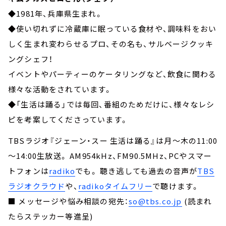
◆1981年、兵庫県生まれ。
◆使い切れずに冷蔵庫に眠っている食材や、調味料をおい
しく生まれ変わらせるプロ、その名も、サルベージクッキ
ングシェフ！
イベントやパーティーのケータリングなど、飲食に関わる
様々な活動をされています。
◆「生活は踊る」では毎回、番組のためだけに、様々なレシ
ピを考案してくださっています。
TBSラジオ『ジェーン・スー 生活は踊る』は月～木の11:00
～14:00生放送。 AM954kHz、FM90.5MHz、PCやスマー
トフォンは
radiko
でも。 聴き逃しても過去の音声が
TBS
ラジオクラウド
や、
radikoタイムフリー
で聴けます。
■ メッセージや悩み相談の宛先：
so@tbs.co.jp
(読まれ
たらステッカー等進呈)