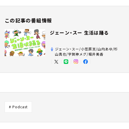
この記事の番組情報
ジェーン・スー 生活は踊る
ジェーン・スー/小笠原亘/山内あゆ/杉
山真也/宇賀神メグ/堀井美香
# Podcast