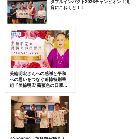
ダブルインパクト2026チャンピオン！滝
音にこねくと！！
美輪明宏さんへの感謝と平和
への思いをつなぐ追悼特別番
組『美輪明宏 薔薇色の日曜日
～ごきげんよう、ルンルン
～』8/9（日）16時放送
ダウ90000・蓮見翔が斬る！