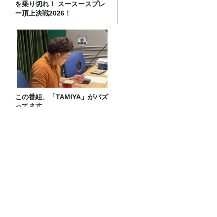
を乗り切れ！ スースースプレ
ー頂上決戦2026！
この番組、「TAMIYA」がバズ
ってます。
特集「ニュース座談会」木村草太×奥村
奈津美
抹茶ブームの裏で減る茶畑 企業と農家
をつなぐ新たな取り組み