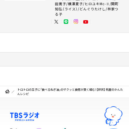
田寛子/横澤夏子/ヒロユキMc-Ⅱ/関町
知弘（ライス）/どんぐりたけし/林家つ
る子
トロトロの玉子に「食べるねぎ油」のザクッと食感が良く絡む！【卵丼】 桃屋のかんた
んレシピ