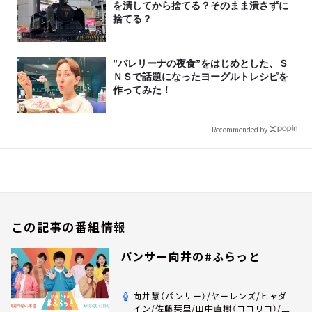
を潰してから捨てる？そのまま潰さずに
捨てる？
”バレリーナの夜食”をはじめとした、Ｓ
ＮＳで話題になったヨーグルトレシピを
作ってみた！
Recommended by
この記事の番組情報
パンサー向井の#ふらっと
向井慧（パンサー）/ヤーレンズ/ヒャダ
イン/佐藤栞里/田中直樹（ココリコ）/三