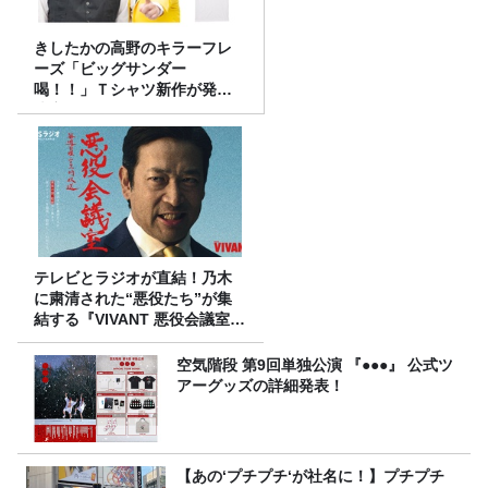
きしたかの高野のキラーフレ
ーズ「ビッグサンダー
喝！！」Ｔシャツ新作が発売
決定！
テレビとラジオが直結！乃木
に粛清された“悪役たち”が集
結する『VIVANT 悪役会議室』
7/26(日)23時スタート！
空気階段 第9回単独公演 『●●●』 公式ツ
アーグッズの詳細発表！
【あの‘プチプチ‘が社名に！】プチプチ