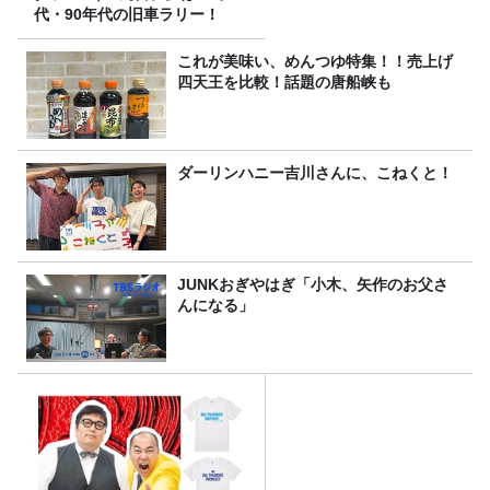
代・90年代の旧車ラリー！
これが美味い、めんつゆ特集！！売上げ
四天王を比較！話題の唐船峡も
ダーリンハニー吉川さんに、こねくと！
JUNKおぎやはぎ「小木、矢作のお父さ
んになる」