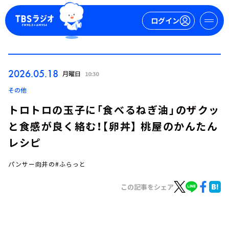
ログイン
マイページ
2026.05.18
月曜日
10:30
新規会員登録
ログイン
その他
トロトロの玉子に「食べるねぎ油」のザクッ
と食感が良く絡む！【卵丼】 桃屋のかんたん
レシピ
パンサー向井の#ふらっと
今日の番組表
この記事をシェア
週間番組表
トピックス
TBS Podcast