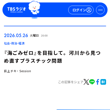
ログイン
マイページ
2026.05.26
火曜日
20:00
新規会員登録
ログイン
社会・政治・経済
『海ごみゼロ』を目指して。 河川から見つ
め直すプラスチック問題
荻上チキ・ Session
この記事をシェア
今日の番組表
週間番組表
トピックス
TBS Podcast