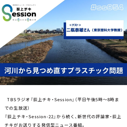
お知らせ
イベント・グッズ
YouTube
会社情報
TBSラジオ『荻上チキ・Session』（平日午後5時～8時ま
での生放送）
『荻上チキ・Session-22』から続く、新世代の評論家・荻上
チキがお送りする発信型ニュース番組。