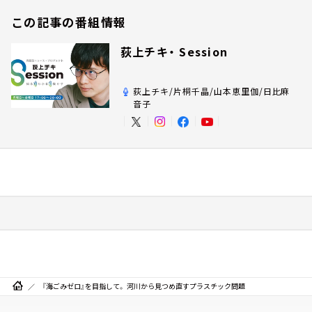
この記事の番組情報
荻上チキ・ Session
荻上チキ/片桐千晶/山本恵里伽/日比麻
音子
『海ごみゼロ』を目指して。 河川から見つめ直すプラスチック問題