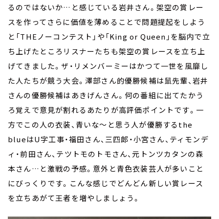
るのではないか…と感じている岩井さん。架空の賞レー
スを作ってさらに価値を薄めることで問題提起をしよう
と「THEノーコンテスト」や「King or Queen」を脳内で立
ち上げたところリスナーたちも架空の賞レースを立ち上
げてきました。ザ・リメンバーミーはかつて一世を風靡し
た人たちが競う大会。澤部さん的優勝候補は鼠先輩、岩井
さんの優勝候補はあきげんさん。何の番組に出てたかう
ろ覚えで意見が割れるあたりが高評価ポイントです。一
方でこの人の衣装、青いな～と思う人が優勝するthe
blueはU字工事・福田さん、三四郎・小宮さん、ティモンデ
ィ・前田さん、テツトモのトモさん、元トンツカタンの森
本さん…と激戦の予感。意外と青色衣装芸人が多いこと
にびっくりです。こんな感じでどんどん新しい賞レース
を立ちあがて王者を増やしましょう。