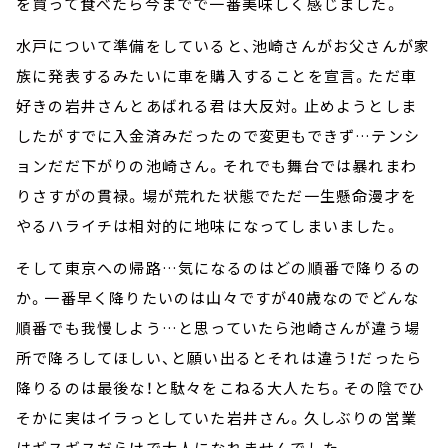
を買って食べたら今までで一番美味しく感じました。
水戸について準備をしていると、池崎さんがお父さんが家
族に発表するみたいに車を購入することを宣言。ただ車
好きの岩井さんとあばれる君は大反対。止めようとしま
したがすでに入金済みだったので変更もできず…テンシ
ョンだだ下がりの池崎さん。それでも舞台では暴れまわ
りさすがの貫禄。場が荒れた状態でただ一生懸命漫才を
やるハライチは相対的に地味になってしまいました。
そして東京への帰路…気になるのはどの順番で降りるの
か。一番早く降りたいのは山々ですが40歳なのでどんな
順番でも我慢しよう…と思っていたら池崎さんが違う場
所で降ろしてほしい、と願い出るとそれは違う！だったら
降りるのは最後な！と駄々をこねる大人たち。その陰でひ
そかに実はイラっとしていた岩井さん。久しぶりの営業
はギスギスだらけで大人になれませんでした。