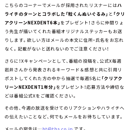
こちらのコーナーでメールが採用されたリスナーには
ハ
ライチのターンとコラボした「粒くんぬいぐるみ」
と
「クリ
アクリーンNEXDENT6本」
をプレゼント！さらに仲間りょ
う先生が描いてくれた番組オリジナルステッカーもお送
りします。欲しい方はメールの本文に住所・氏名をお忘れ
なく。記載がないと送れないのでご注意ください！
さらに！Xキャンペーンとして、番組の投稿を、公式X毎週
岩井さんから発表されるキーワード＆感想と共に引用リ
ポストしてくれた方の中から抽選で毎週5名に
「クリアク
リーンNEXDENT1年分」
をプレゼント！応募方法や締切な
どは番組公式Xをご確認ください。
その他、今週の放送を受けてのリアクションやハライチへ
の伝えたいことなど、何でもメールをお待ちしています。
メールの宛先は…
ht@tbs.co.jp
です。