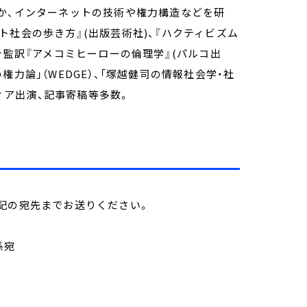
か、インターネットの技術や権力構造などを研
ト社会の歩き方』(出版芸術社)、『ハクティビズム
介監訳『アメコミヒーローの倫理学』(パルコ出
力論」（WEDGE）、「塚越健司の情報社会学・社
ディア出演、記事寄稿等多数。
記の宛先までお送りください。
係宛