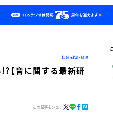
クス
イベント・グッ
ズ
st
YouTube
せ
会社情報
社会・政治・経済
!?【音に関する最新研
この記事をシェア