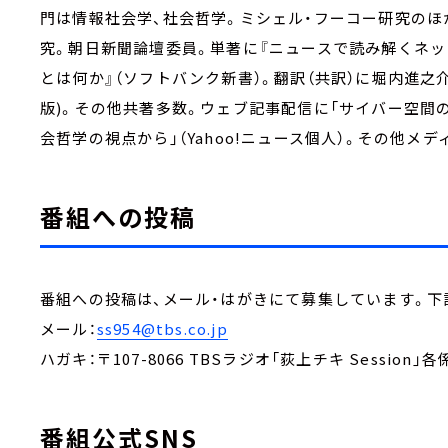
門は情報社会学、社会哲学。ミシェル・フーコー研究のほ
究。朝日新聞論壇委員。単著に『ニュースで読み解くネッ
とは何か』（ソフトバンク新書）。翻訳（共訳）に堀内進之
版)。その他共著多数。ウェブ記事配信に「サイバー空間の権
会哲学の視点から」（Yahoo!ニュース個人）。その他メ
番組への投稿
番組への投稿は、メール・はがきにて募集しています。下
メール：
ss954@tbs.co.jp
ハガキ：〒107-8066 TBSラジオ「荻上チキ Session」各
番組公式SNS