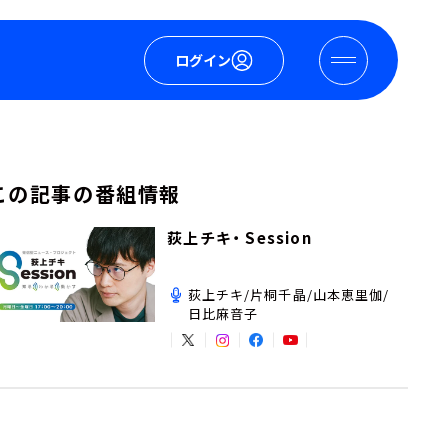
ログイン
この記事の番組情報
荻上チキ・ Session
荻上チキ/片桐千晶/山本恵里伽/
日比麻音子