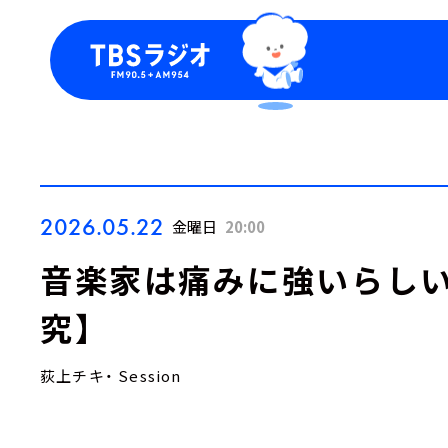
今日の番組表
トピッ
週間番組表
TBS
Podca
お知ら
2026.05.22
金曜日
20:00
音楽家は痛みに強いらしい
究】
荻上チキ・ Session