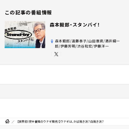
この記事の番組情報
森本毅郎・スタンバイ！
森本毅郎/遠藤泰子/山田惠資/酒井綱一
郎/伊藤芳明/渋谷和宏/伊藤洋一
【世界初！完全養殖のウナギ販売！】ウナギは、かば焼き派？白焼き派？