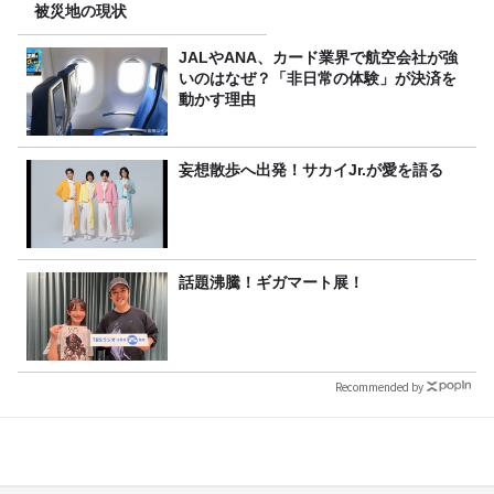
被災地の現状
JALやANA、カード業界で航空会社が強
いのはなぜ？「非日常の体験」が決済を
動かす理由
妄想散歩へ出発！サカイJr.が愛を語る
話題沸騰！ギガマート展！
Recommended by