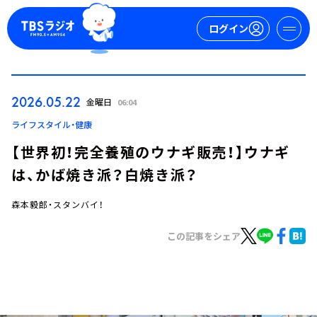
ログイン
マイページ
2026.05.22
金曜日
06:04
新規会員登録
ログイン
ライフスタイル・健康
【世界初！完全養殖のウナギ販売！】ウナギ
は、かば焼き派？白焼き派？
森本毅郎・スタンバイ！
この記事をシェア
今日の番組表
週間番組表
トピックス
TBS Podcast