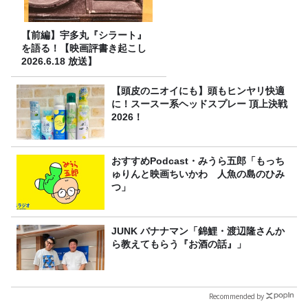
【前編】宇多丸『シラート』
を語る！【映画評書き起こし
2026.6.18 放送】
【頭皮のニオイにも】頭もヒンヤリ快適
に！スースー系ヘッドスプレー 頂上決戦
2026！
おすすめPodcast・みうら五郎「もっち
ゅりんと映画ちいかわ 人魚の島のひみ
つ」
JUNK バナナマン「錦鯉・渡辺隆さんか
ら教えてもらう『お酒の話』」
Recommended by