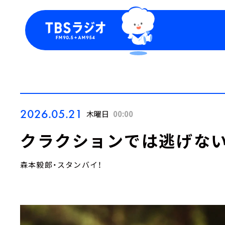
今日の番組表
トピッ
週間番組表
TBS
Podca
お知ら
2026.05.21
木曜日
00:00
クラクションでは逃げない
森本毅郎・スタンバイ！