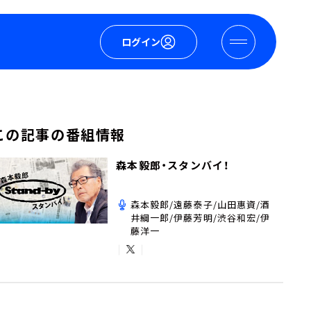
ログイン
この記事の番組情報
森本毅郎・スタンバイ！
森本毅郎/遠藤泰子/山田惠資/酒
井綱一郎/伊藤芳明/渋谷和宏/伊
藤洋一