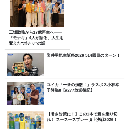
工場勤務から17億再生へ——
『モナキ』4人が語る、人生を
変えた“ポチッ”の話
岩井勇気生誕祭2026 514回目のターン！
ユイカ「一番の強敵！」ラスボス小林幸
子降臨‼【#277放送後記】
【暑さ対策に！】この1本で夏を乗り切
れ！ スースースプレー頂上決戦2026！