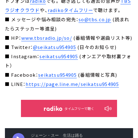
トフォンは
radiko
でも。 聴き逃しても過去の音声が
TBS
ラジオクラウド
や、
radikoタイムフリー
で聴けます。
■ メッセージや悩み相談の宛先：
so@tbs.co.jp
(読まれ
たらステッカー等進呈)
■ HP：
www.tbsradio.jp/so/
(番組情報や選曲リスト等)
■ Twitter：
@seikatsu954905
(日々のお知らせ)
■ Instagram：
seikatsu954905
(オンエアや取材裏フォ
ト）
■ Facebook：
seikatsu954905
(番組情報と写真)
■ LINE：
https://page.line.me/seikatsu954905
タイムフリーで聴く